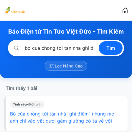
Báo Điện tử Tin Tức Việt Đức - Tìm Kiếm
Tìm
Lọc Nâng Cao
Tìm thấy 1 bài
Tình yêu-Giới tính
Bồ của chồng tới tận nhà “ghi điểm” nhưng mẹ
anh chỉ vào vật dưới gầm giường cô ta về vội