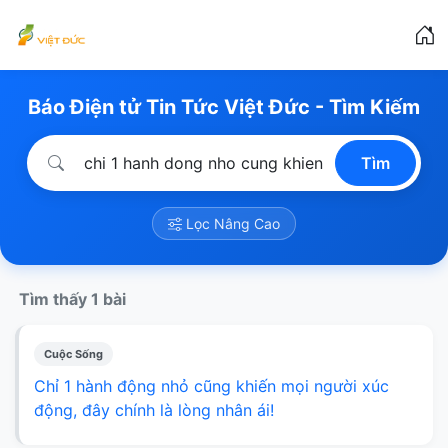
Báo Điện tử Tin Tức Việt Đức - Tìm Kiếm
Tìm
Lọc Nâng Cao
Tìm thấy 1 bài
Cuộc Sống
Chỉ 1 hành động nhỏ cũng khiến mọi người xúc
động, đây chính là lòng nhân ái!