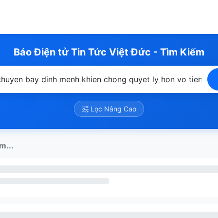
Báo Điện tử Tin Tức Việt Đức - Tìm Kiếm
Lọc Nâng Cao
m...