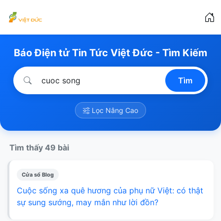
Báo Điện tử Tin Tức Việt Đức - Tìm Kiếm
Tìm
Lọc Nâng Cao
Tìm thấy 49 bài
Cửa sổ Blog
Cuộc sống xa quê hương của phụ nữ Việt: có thật
sự sung sướng, may mắn như lời đồn?