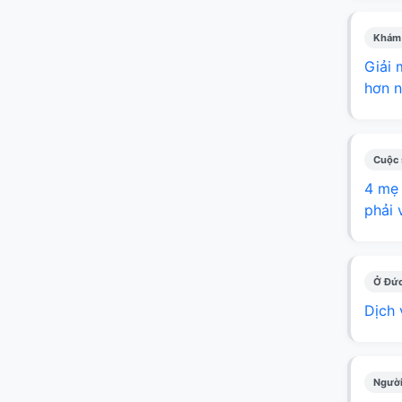
Khám
Giải 
hơn n
Cuộc
4 mẹ 
phải 
Ở Đức
Dịch 
Người