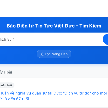
Báo Điện tử Tin Tức Việt Đức - Tìm Kiếm
Lọc Nâng Cao
y 1 bài
 nên biết
 luận về nghĩa vụ quân sự tại Đức: "Dịch vụ tự do" cho mọi
ừ 18 đến 67 tuổi