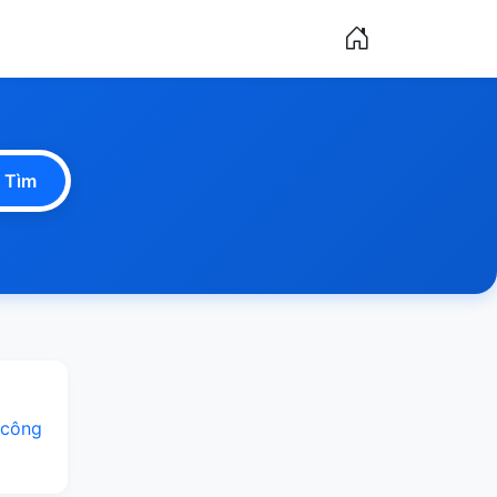
Tìm
 công