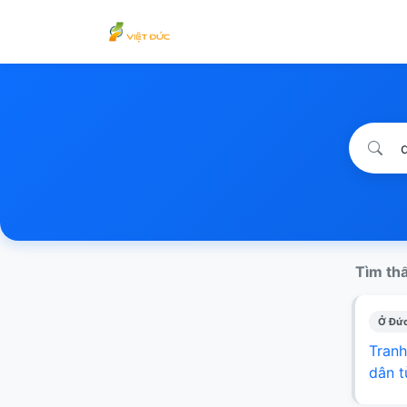
Tìm thấ
Ở Đức
Tranh
dân t