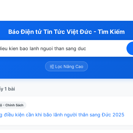
Báo Điện tử Tin Tức Việt Đức - Tìm Kiếm
Lọc Nâng Cao
y 1 bài
ộ - Chính Sách
 điều kiện cần khi bão lãnh người thân sang Đức 2025