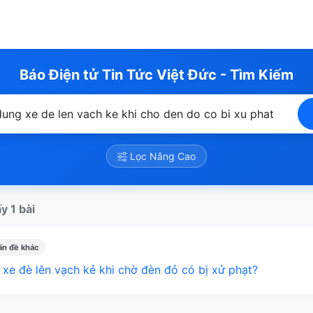
Báo Điện tử Tin Tức Việt Đức - Tìm Kiếm
Lọc Nâng Cao
y 1 bài
ấn đề khác
xe đè lên vạch kẻ khi chờ đèn đỏ có bị xử phạt?