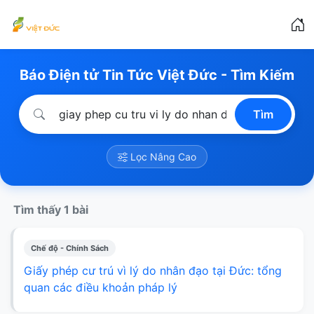
Báo Điện tử Tin Tức Việt Đức - Tìm Kiếm
Tìm
Lọc Nâng Cao
Tìm thấy 1 bài
Chế độ - Chính Sách
Giấy phép cư trú vì lý do nhân đạo tại Đức: tổng
quan các điều khoản pháp lý