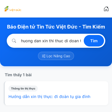
Báo Điện tử Tin Tức Việt Đức - Tìm Kiếm
Tìm
Lọc Nâng Cao
Tìm thấy 1 bài
Thông tin thị thực
Hướng dẫn xin thị thực: đi đoàn tụ gia đình