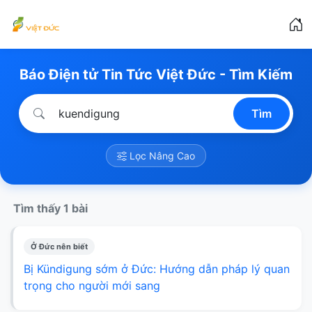
Báo Điện tử Tin Tức Việt Đức - Tìm Kiếm
Tìm
Lọc Nâng Cao
Tìm thấy 1 bài
Ở Đức nên biết
Bị Kündigung sớm ở Đức: Hướng dẫn pháp lý quan
trọng cho người mới sang