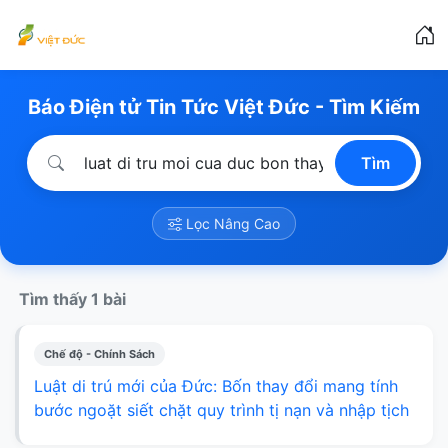
Báo Điện tử Tin Tức Việt Đức - Tìm Kiếm
Tìm
Lọc Nâng Cao
Tìm thấy 1 bài
Chế độ - Chính Sách
Luật di trú mới của Đức: Bốn thay đổi mang tính
bước ngoặt siết chặt quy trình tị nạn và nhập tịch