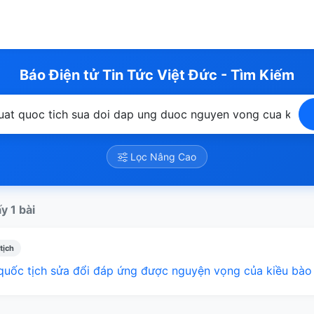
Báo Điện tử Tin Tức Việt Đức - Tìm Kiếm
Lọc Nâng Cao
y 1 bài
tịch
quốc tịch sửa đổi đáp ứng được nguyện vọng của kiều bào