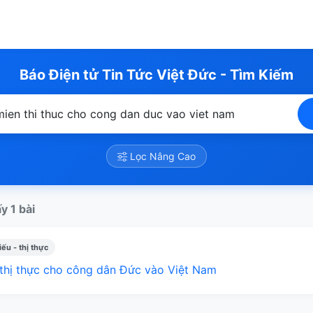
Báo Điện tử Tin Tức Việt Đức - Tìm Kiếm
Lọc Nâng Cao
y 1 bài
ếu - thị thực
thị thực cho công dân Đức vào Việt Nam