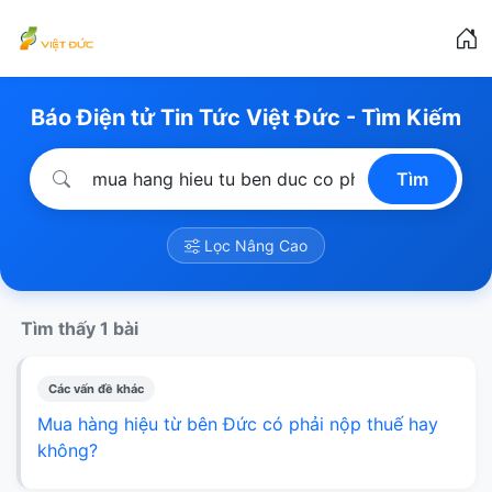
Báo Điện tử Tin Tức Việt Đức - Tìm Kiếm
Tìm
Lọc Nâng Cao
Tìm thấy 1 bài
Các vấn đề khác
Mua hàng hiệu từ bên Đức có phải nộp thuế hay
không?