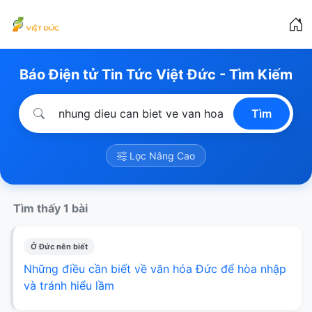
Báo Điện tử Tin Tức Việt Đức - Tìm Kiếm
Tìm
Lọc Nâng Cao
Tìm thấy 1 bài
Ở Đức nên biết
Những điều cần biết về văn hóa Đức để hòa nhập
và tránh hiểu lầm