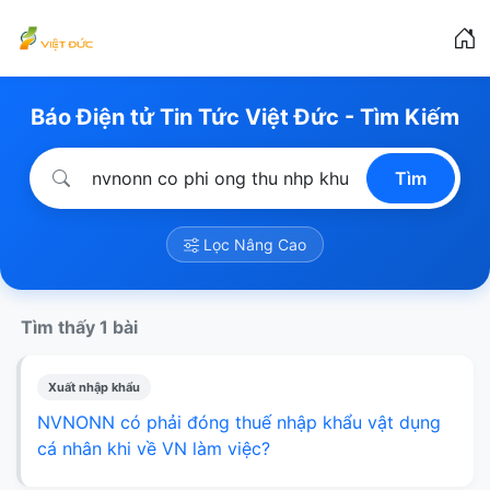
Báo Điện tử Tin Tức Việt Đức - Tìm Kiếm
Tìm
Lọc Nâng Cao
Tìm thấy 1 bài
Xuất nhập khẩu
NVNONN có phải đóng thuế nhập khẩu vật dụng
cá nhân khi về VN làm việc?