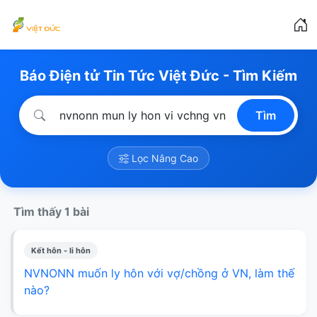
Báo Điện tử Tin Tức Việt Đức - Tìm Kiếm
Tìm
Lọc Nâng Cao
Tìm thấy 1 bài
Kết hôn - li hôn
NVNONN muốn ly hôn với vợ/chồng ở VN, làm thế
nào?