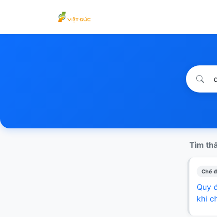
Tìm thấ
Chế đ
Quy đ
khi c