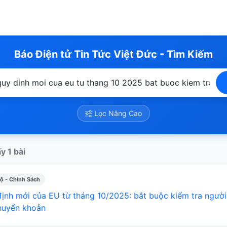
Báo Điện tử Tin Tức Việt Đức - Tìm Kiếm
Lọc Nâng Cao
y 1 bài
ộ - Chính Sách
ịnh mới của EU từ tháng 10/2025: bắt buộc kiểm tra người
huyển khoản