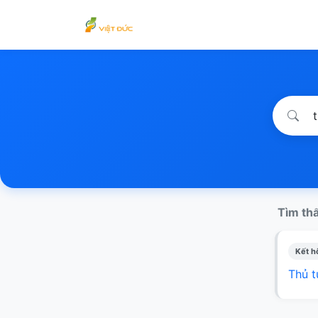
Tìm thấ
Kết hô
Thủ t