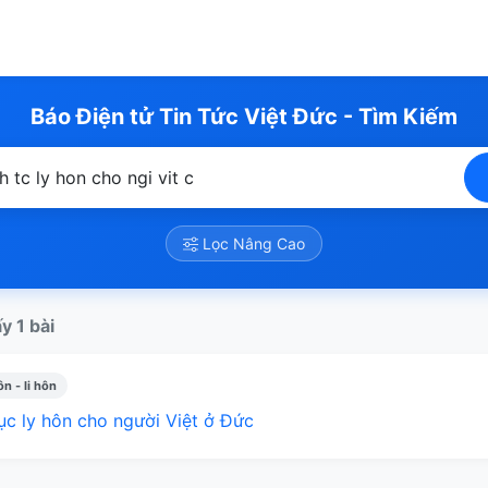
Báo Điện tử Tin Tức Việt Đức - Tìm Kiếm
Lọc Nâng Cao
y 1 bài
n - li hôn
ục ly hôn cho người Việt ở Đức