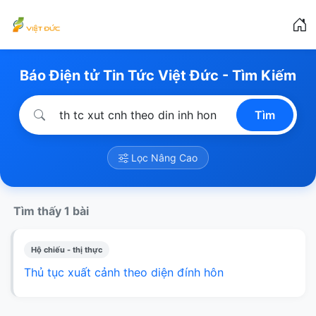
Báo Điện tử Tin Tức Việt Đức - Tìm Kiếm
Tìm
Lọc Nâng Cao
Tìm thấy 1 bài
Hộ chiếu - thị thực
Thủ tục xuất cảnh theo diện đính hôn