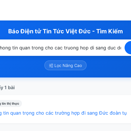
Báo Điện tử Tin Tức Việt Đức - Tìm Kiếm
Lọc Nâng Cao
y 1 bài
 tin thị thực
 tin quan trọng cho các trường hợp đi sang Đức đoàn tụ