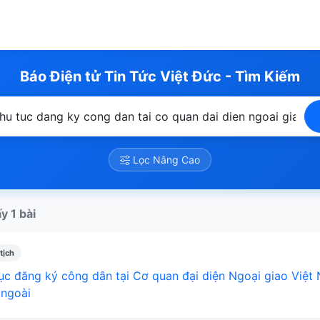
Báo Điện tử Tin Tức Việt Đức - Tìm Kiếm
Lọc Nâng Cao
y 1 bài
tịch
ục đăng ký công dân tại Cơ quan đại diện Ngoại giao Việt
 ngoài