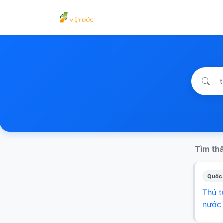
Tìm thấ
Quốc 
Thủ t
nước