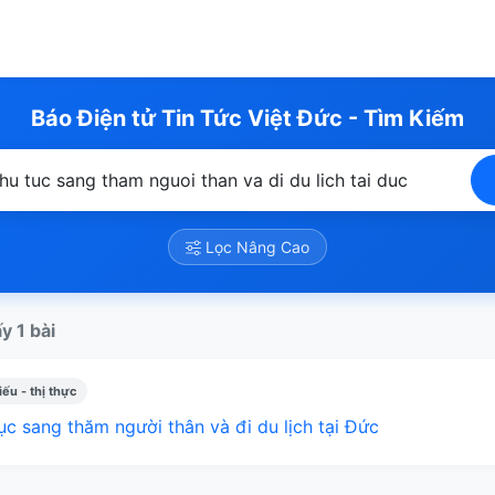
Báo Điện tử Tin Tức Việt Đức - Tìm Kiếm
Lọc Nâng Cao
y 1 bài
ếu - thị thực
ục sang thăm người thân và đi du lịch tại Đức