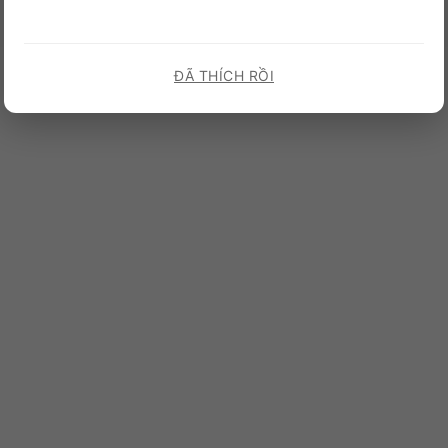
ĐÃ THÍCH RỒI