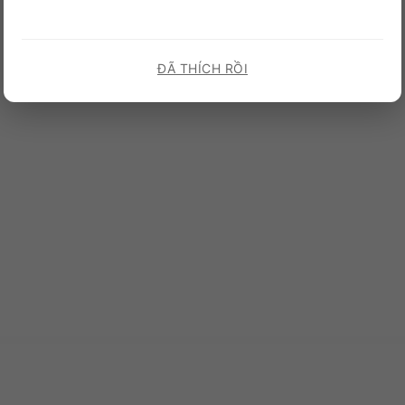
ĐÃ THÍCH RỒI