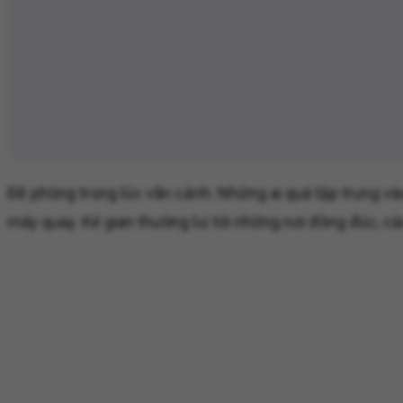
Đề phòng trong lúc vãn cảnh: Những ai quá tập trung và
máy quay. Kẻ gian thường lui tới những nơi đông đúc, c