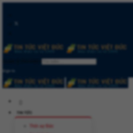
Quản lý tìm kiếm
Sign In
TIN TỨC
Thời sự Đức