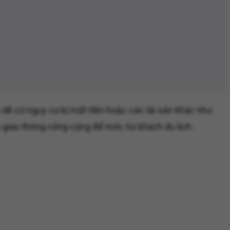
 dễ có nguy cơ bị mất tiền hoặc các tài sản khác như
 giao thông công cộng để móc túi khách du lịch.