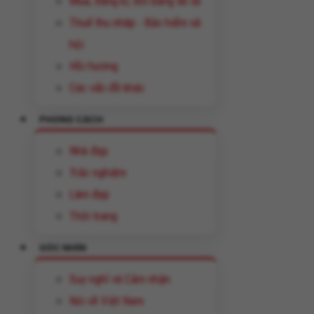
Mua, đăng kí, đổi bằng lái xe
Thuế thu nhâp - Bảo hiểm xã
hội
Hồi hương
Các vấn đề khác
PHONG CÁCH
Nhà đẹp
Trắc nghiệm
Làm đẹp
Thời trang
GÓC NHÌN
Suy nghĩ và Cảm nhận
Nói về Việt Nam