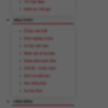
Tin Việt Nam
Điểm tin Thế giới
SỐNG Ở ĐỨC
Ở Đức nên biết
Khởi nghiệp ở Đức
Cơ hội việc làm
Nhân vật và Sự kiện
Khám phá nước Đức
Chế độ - Chính Sách
Dịch vụ miễn phí
Học tiếng Đức
Du học Đức
CỘNG ĐỒNG