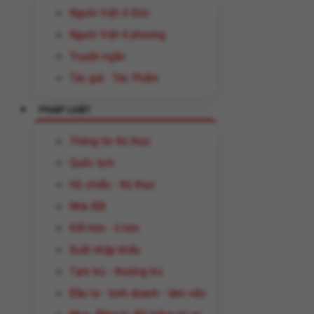
Người Việt ở Đức
Người Việt 4 phương
Truyện ngắn
Tác giả - Tác Phẩm
PHÁP LUẬT
Thông tin thị thực
Quốc tịch
Hộ chiếu - thị thực
Nhà đất
Kết hôn - li hôn
Xuất nhập khẩu
Tạm trú - thường trú
Đầu tư - kinh doanh - làm việc