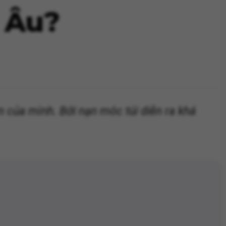
m Âu?
ền của mình. Bởi nạn móc túi diễn ra khá