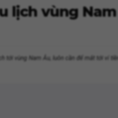
 du lịch vùng Na
ch tới vùng Nam Âu, luôn cần để mắt tới ví ti