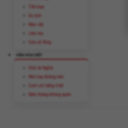
Tiền bạc
Du lịch
Mẹo vặt
Làm mẹ
Cửa sổ Blog
VĂN HÓA VIỆT
Chữ và Nghĩa
Nên hay không nên
Cười với tiếng Việt
Năm tháng không quên