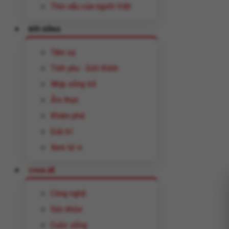
Thói xấu của người Việt
ĐỜI SỐNG
Tâm sự
Tình yêu - Giới thính
Nhịp sống trẻ
Ẩm thực
Khám phá
Giải trí
Xem tử vi
CHIA SẺ
Công nghệ
Sức khỏe
Cuộc sống