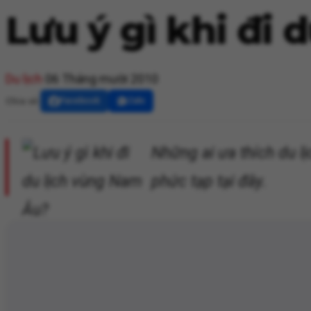
Lưu ý gì khi đi
Du lịch
06 Tháng mười 2010
Chia sẻ:
Facebook
Zalo
Những ai ưa thích du lị
phức tạp tại đây.