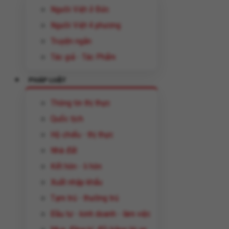
Người Việt ở Đức
Người Việt 4 phương
Truyện ngắn
Tác giả - Tác Phẩm
PHÁP LUẬT
Thông tin thị thực
Quốc tịch
Hộ chiếu - thị thực
Nhà đất
Kết hôn - li hôn
Xuất nhập khẩu
Tạm trú - thường trú
Đầu tư - kinh doanh - làm việc