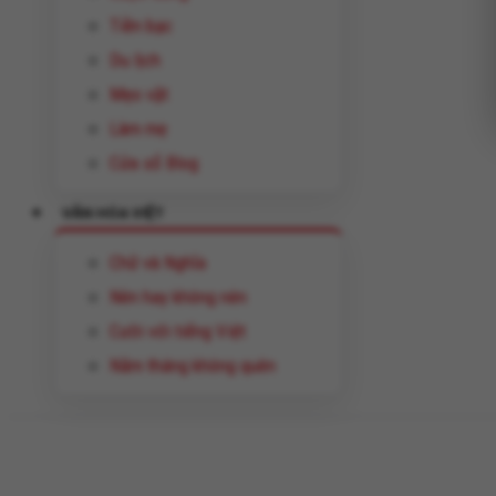
Tiền bạc
Du lịch
Mẹo vặt
Làm mẹ
Cửa sổ Blog
VĂN HÓA VIỆT
Chữ và Nghĩa
Nên hay không nên
Cười với tiếng Việt
Năm tháng không quên