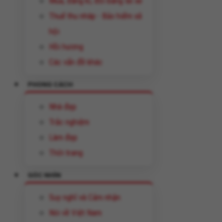
Mua, đăng kí, đổi bằng lái xe
Thuế thu nhâp - Bảo hiểm xã
hội
Hồi hương
Các vấn đề khác
PHONG CÁCH
Nhà đẹp
Trắc nghiệm
Làm đẹp
Thời trang
GÓC NHÌN
Suy nghĩ và Cảm nhận
Nói về Việt Nam