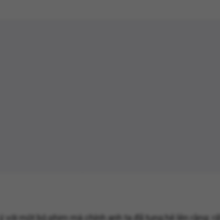
 với một bộ phim mà chính anh ta đã tung hê lên rằng: r