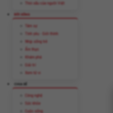
Thói xấu của người Việt
ĐỜI SỐNG
Tâm sự
Tình yêu - Giới thính
Nhịp sống trẻ
Ẩm thực
Khám phá
Giải trí
Xem tử vi
CHIA SẺ
Công nghệ
Sức khỏe
Cuộc sống