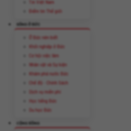
Tin Việt Nam
Điểm tin Thế giới
SỐNG Ở ĐỨC
Ở Đức nên biết
Khởi nghiệp ở Đức
Cơ hội việc làm
Nhân vật và Sự kiện
Khám phá nước Đức
Chế độ - Chính Sách
Dịch vụ miễn phí
Học tiếng Đức
Du học Đức
CỘNG ĐỒNG