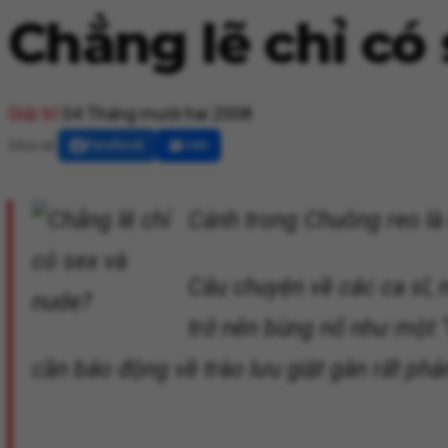
Chẳng lẽ chỉ có
Giải trí
04 Tháng mười hai 2008
Chia sẻ:
Facebook
Zalo
Cảnh trong Chuông reo là
Câu chuyện về các ca sĩ, 
trở nên bùng nổ như một “c
cần báo động về trào lưu giật gân rất phản