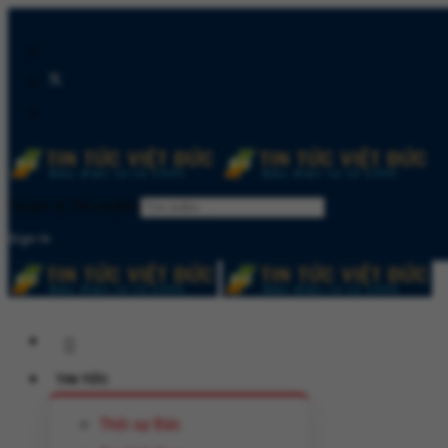
Quản lý tìm kiếm
Sign In
TIN TỨC
Thời sự Đức