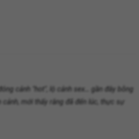
 đóng cảnh "hot", lộ cảnh sex… gần đây bỗng
n cảnh, mới thấy rằng đã đến lúc, thực sự