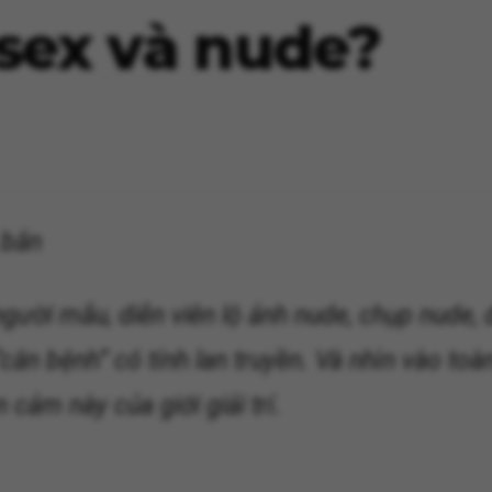
 sex và nude?
 bắn
người mẫu, diễn viên lộ ảnh nude, chụp nude,
ăn bệnh” có tính lan truyền. Và nhìn vào toà
 cảm này của giới giải trí.