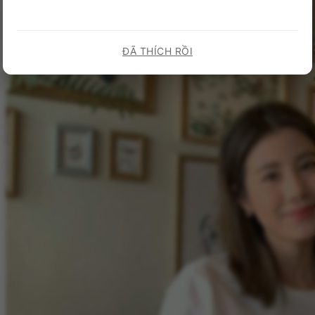
ĐÃ THÍCH RỒI