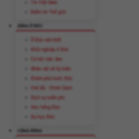
Tin Việt Nam
Điểm tin Thế giới
SỐNG Ở ĐỨC
Ở Đức nên biết
Khởi nghiệp ở Đức
Cơ hội việc làm
Nhân vật và Sự kiện
Khám phá nước Đức
Chế độ - Chính Sách
Dịch vụ miễn phí
Học tiếng Đức
Du học Đức
CỘNG ĐỒNG