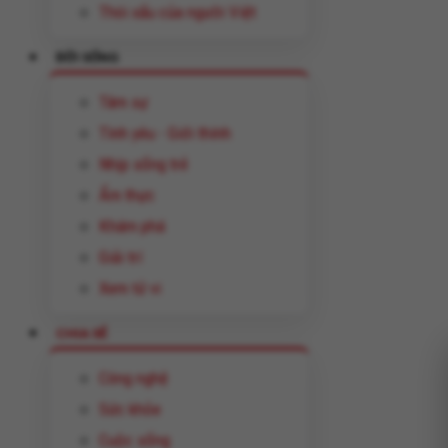
Thói xấu của người Việt
ĐỜI SỐNG
Tâm sự
Tình yêu - Giới thính
Nhịp sống trẻ
Ẩm thực
Khám phá
Giải trí
Xem tử vi
CHIA SẺ
Công nghệ
Sức khỏe
Cuộc sống