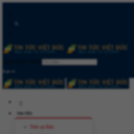
Quản lý tìm kiếm
Sign In
TIN TỨC
Thời sự Đức