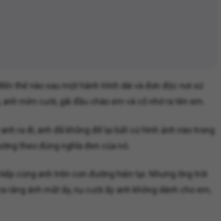
đến thế nào sau một hành trình dài và đơn độc nơi xứ
ời, anh mỉm cười, gãi đầu chào em và cố nhớ ra tên em.
nh ra đi, anh đã không để lại bất cứ hình ảnh nào trong
hường theo đúng nghĩa đen của nó.
iếp cùng anh trên con đường hiện tại. Nhưng ông trời
ra rằng ánh mắt ấy, nụ cười ấy anh không dành cho em,