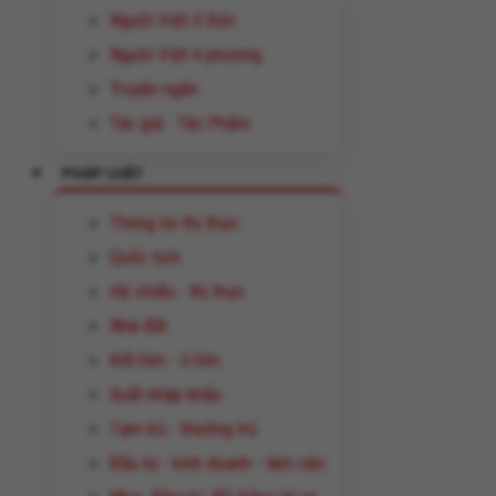
Người Việt ở Đức
Người Việt 4 phương
Truyện ngắn
Tác giả - Tác Phẩm
PHÁP LUẬT
Thông tin thị thực
Quốc tịch
Hộ chiếu - thị thực
Nhà đất
Kết hôn - li hôn
Xuất nhập khẩu
Tạm trú - thường trú
Đầu tư - kinh doanh - làm việc