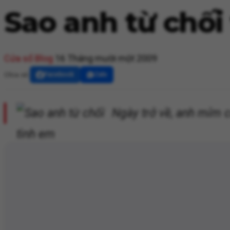
Sao anh từ chối
Cửa sổ Blog
16 Tháng mười một 2009
Chia sẻ:
Facebook
Zalo
Ngày trở về, anh mỉm c