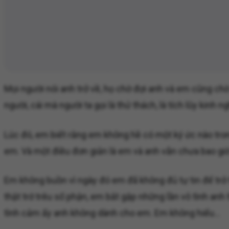
Mọi người nói anh trở về, họ chờ đợi anh và em cũng ch
người, cái mà người ta gọi là thử thách, là tích lũy kin
Lúc đó, em biết rằng em không hề có một ký ức nào trong
em. Và một điều đơn giản là em và anh vẫn chưa bao giờ
Em không buồn vì ngày đó em đã không đủ tự tin để trở 
thật trớ trêu số phận, em bắt gặp những lần vô tình an
tình cảm ấy anh không dành cho em. Em không hiểu…