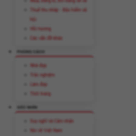
Mua, đăng kí, đổi bằng lái xe
Thuế thu nhâp - Bảo hiểm xã
hội
Hồi hương
Các vấn đề khác
PHONG CÁCH
Nhà đẹp
Trắc nghiệm
Làm đẹp
Thời trang
GÓC NHÌN
Suy nghĩ và Cảm nhận
Nói về Việt Nam