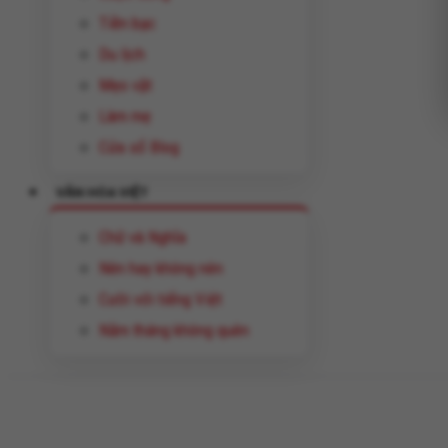
Tiền bạc
Du lịch
Mẹo vặt
Làm mẹ
Cửa sổ Blog
VĂN HÓA VIỆT
Chữ và Nghĩa
Nên hay không nên
Cười với tiếng Việt
Năm tháng không quên