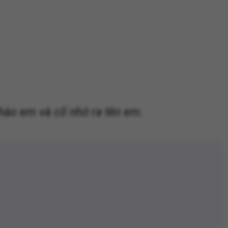
hào em và cố nhớ ra tên em.