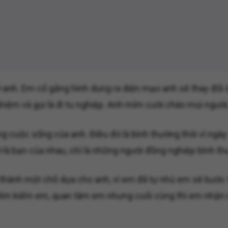
ờ anh. Em cố gắng hình dung ra diện mạo anh sẽ thay đổi 
h nghiệm và gọi là đi tu nghiệp. Anh mỉm cười chào mọi ngư
 cuộc sống của anh. Điều đó là bình thường thôi vì ngày a
 là bạn của nhau, chỉ là những người đồng nghiệp bình t
thành một chỗ dựa cho anh, vì em đã tự nhủ em sẽ bước t
h tìm kiếm em, quan tâm em nhưng cuối cùng thì em nhận 