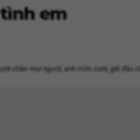
 tình em
ười chào mọi người, anh mỉm cười, gãi đầu c