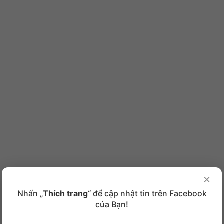
×
Nhấn „
Thích trang
“ để cập nhật tin trên Facebook
của Bạn!