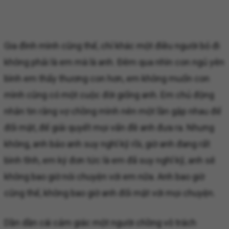
Gia đình mình cũng thế, chỉ khác một điều người bỏ đi
không phải là em mà là anh. Đêm qua nhìn con ngủ yên
bình em thấy thương con hơn, em không muốn con
mình cũng có một cuộc đời giống anh. Em chủ động
nhắn tin rằng vợ chồng mình nên một lần gặp nhau để
đối mặt, để giải quyết mọi vấn đề anh đưa ra. Nhưng
không, anh bảo anh suy nghĩ kỹ rồi, giờ anh đang rất
bình tĩnh, em ký đơn tức là em đã suy nghĩ kỹ, anh sẽ
không bao giờ nói chuyện với em nữa. Anh bao giờ
cũng thế, không bao giờ anh đối mặt với mọi chuyện.
Dần dần cái cảm giác một người chồng vô trách