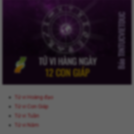
Tử vi Hoàng đạo
Tử vi Con Giáp
Tử vi Tuần
Tử vi Năm