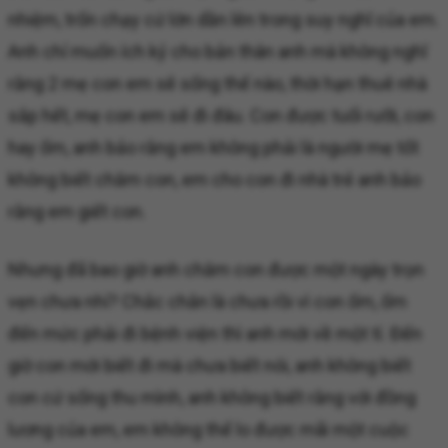
nhiệm, trốn chạy cứ lớn dần lên trong suy nghĩ của em.
Anh chỉ muốn ích kỷ cho bản thân anh mà không nghĩ
rằng 2 mẹ con em sẽ sống thế nào, thời hạn thuê nhà
sắp hết, mẹ con em sẽ đi đâu. Con được tuổi rưỡi, con
hay ốm, anh bảo rằng em không phải là người mẹ tốt
không biết chăm con, em cho con đi nhà trẻ anh bảo
rằng em giết con.
Nhưng đã bao giờ anh chăm con được một ngày trọn
vẹn chưa nhỉ? Chắc chắn là chưa rồi vì con ốm, ốm
đến mức phải đi bệnh viện thì anh mới về một tí. Đến
giờ con mới biết đi mà chưa biết nói, anh không biết
con cứ sống thu mình, anh không biết rằng với đồng
lương của em, em không thể lo được mãi một cuộc