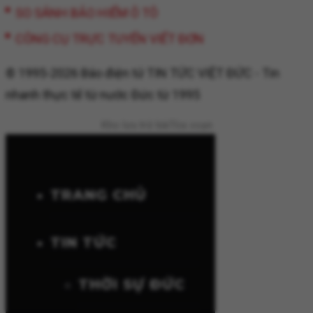
SO SÁNH BẢO HIỂM Ô TÔ
CÔNG CỤ TRỰC TUYẾN VIẾT ĐƠN
© 1995-2026 Báo điện tử TIN TỨC VIỆT ĐỨC - Tin
nhanh thực tế từ nước Đức từ 1995
Kho lưu trữ bài
Tòa soạn
TRANG CHỦ
TIN TỨC
THỜI SỰ ĐỨC