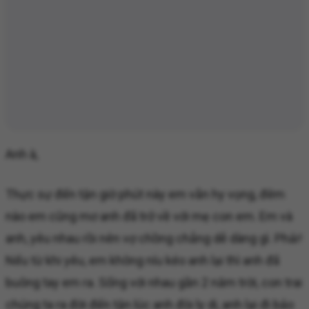
Anh à,
Thực sự đến tận giờ phút này em vẫn hy vọng, đêm
nào em cũng mơ anh đã trở về với mẹ con em. Em và
anh, yêu nhau rồi nên vợ chồng chẳng dễ dàng gì. Phải!
Nếu từ khi yêu, em không níu kéo anh lại thì anh đã
buông tay em ra. Sống với nhau gần 2 năm trời, con trai
chúng ta ra đời đến tận lúc anh đòi ly di, anh lại đi bảo