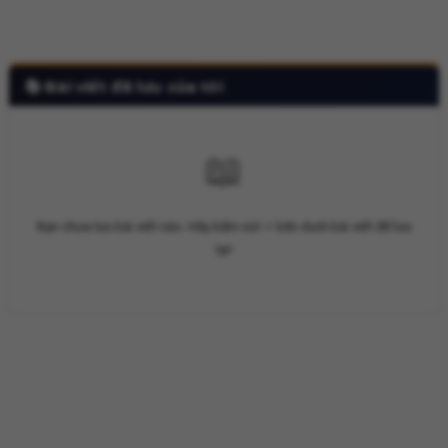
📚 Bài viết đã lưu của tôi
📖
Bạn chưa lưu bài viết nào. Hãy bấm nút ⭐ bên dưới bài viết để lưu
lại!