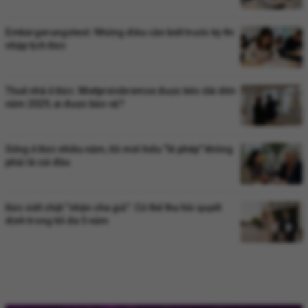
Einbürgerungstest: Những điều cần biết trước kỳ thi
nhập tịch Đức
Thuê nhà ở Đức: Mietpreisbremse được kéo dài đến
năm 2029, ai được bảo vệ?
Sống ở Đức nhiều năm, tôi mới hiểu "lễ phép" không
phải là cúi đầu
Đức siết chặt “nhận cha giả”: Có thể thu hồi quyết
định trong tối đa 5 năm