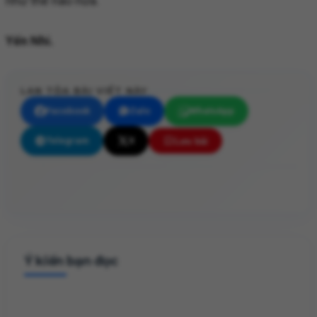
như thế nào nữa.
Yến Nhi.
LAN TỎA BÀI VIẾT NÀY
Facebook
Zalo
WhatsApp
Telegram
X
Lưu bài
Ý kiến bạn đọc