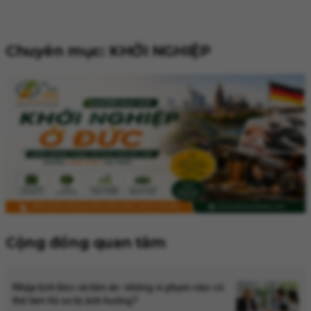
Chuyên mục: KHỞI NGHIỆP
Cộng đồng quan tâm
Nhập tịch Đức và tiền án: những vi phạm nào có
thể làm hồ sơ bị ảnh hưởng?