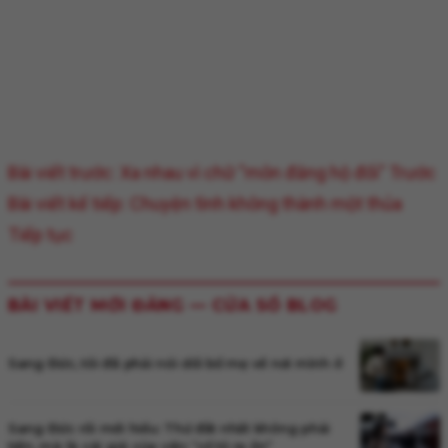
Bài viết trước: Xa nhau vì chữ "môn đăng hộ đối"
Trước
Bài viết kế tiếp: Chuyện tình không thành một thủa
Tiếp tục
BÀI VIẾT MỚI ĐĂNG —
CỬA SỔ BLOG
Sang Đức, tôi đã phải nói dối bố mẹ về nơi mình ở
Sang Đức rồi mới hiểu: Thứ đắt nhất không phải
tiền, mà là cái giá của việc “cố tỏ ra ổn”