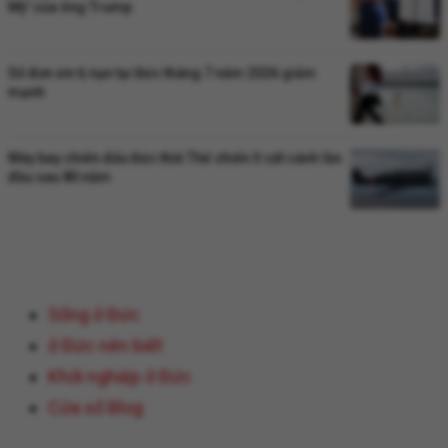
Mỹ' của ông Trump
Số đơn xin tị nạn tại Đức tháng 7 năm 2026 giảm
mạnh
Máy bay chiến đấu Đức thời Thế chiến II cất cánh lần
đầu sau 80 năm
Sống ở Đức
ở Đức nên biết
Khởi nghiệp ở Đức
Cửa sổ Blog