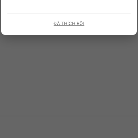
ĐÃ THÍCH RỒI