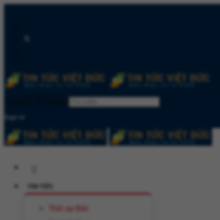
Quản lý tìm kiếm
Sign In
TIN TỨC
Thời sự Đức