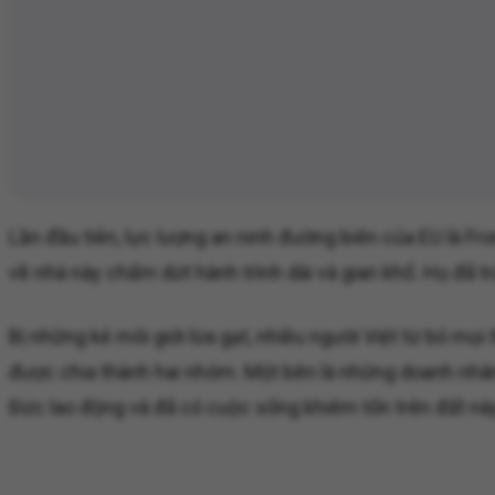
Lần đầu tiên, lực lượng an ninh đường biên của EU là Fro
về nhà này chấm dứt hành trình dài và gian khổ. Họ đã t
Bị những kẻ môi giới lừa gạt, nhiều người Việt từ bỏ mọi
được chia thành hai nhóm. Một bên là những doanh nhâ
Đức lao động và đã có cuộc sống khiêm tốn trên đất này n