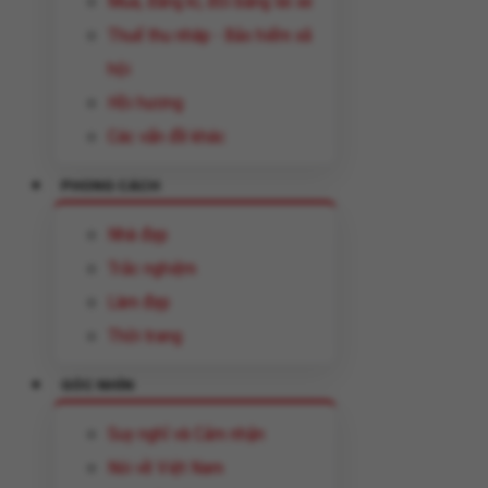
Mua, đăng kí, đổi bằng lái xe
Thuế thu nhâp - Bảo hiểm xã
hội
Hồi hương
Các vấn đề khác
PHONG CÁCH
Nhà đẹp
Trắc nghiệm
Làm đẹp
Thời trang
GÓC NHÌN
Suy nghĩ và Cảm nhận
Nói về Việt Nam