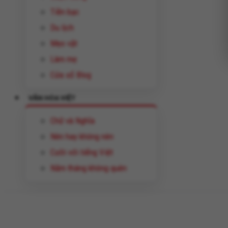
Tiền bạc
Du lịch
Mẹo vặt
Làm mẹ
Cửa sổ Blog
VĂN HÓA VIỆT
Chữ và Nghĩa
Nên hay không nên
Cười với tiếng Việt
Năm tháng không quên