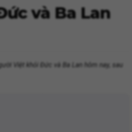
 Đức và Ba Lan
ười Việt khỏi Đức và Ba Lan hôm nay, sau