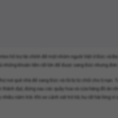
ntex hỗ trợ tài chính để một nhóm người Việt ở Đức và Ba 
rả những khoản tiền rất lớn để được sang Đức nhưng đơn x
 thứ nơi quê nhà để sang Đức và rồi bị từ chối cho tị nạn.
n thành đạt, đứng sau các quầy hoa và cửa hàng đồ ăn n
hiều năm trời. Khi xe cảnh sát trờ tới, họ rất hài lòng vì