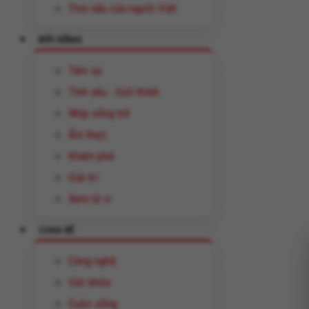
Thói xấu của người Việt
ĐỜI SỐNG
Tâm sự
Tình yêu - Giới thính
Nhịp sống trẻ
Ẩm thực
Khám phá
Giải trí
Xem tử vi
CHIA SẺ
Công nghệ
Sức khỏe
Cuộc sống