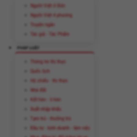
Người Việt ở Đức
Người Việt 4 phương
Truyện ngắn
Tác giả - Tác Phẩm
PHÁP LUẬT
Thông tin thị thực
Quốc tịch
Hộ chiếu - thị thực
Nhà đất
Kết hôn - li hôn
Xuất nhập khẩu
Tạm trú - thường trú
Đầu tư - kinh doanh - làm việc