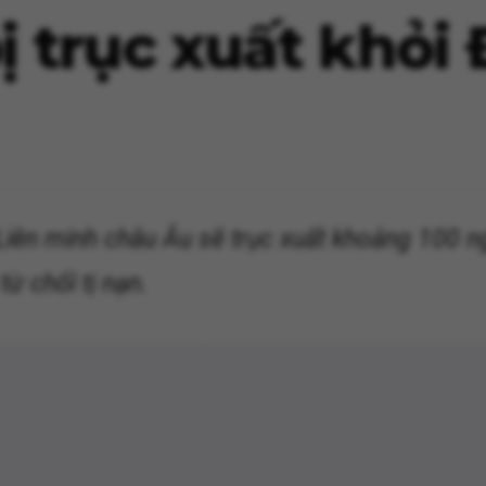
ị trục xuất khỏi
iên minh châu Âu sẽ trục xuất khoảng 100 ng
từ chối tị nạn.