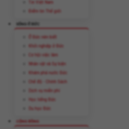
Tin Việt Nam
Điểm tin Thế giới
SỐNG Ở ĐỨC
Ở Đức nên biết
Khởi nghiệp ở Đức
Cơ hội việc làm
Nhân vật và Sự kiện
Khám phá nước Đức
Chế độ - Chính Sách
Dịch vụ miễn phí
Học tiếng Đức
Du học Đức
CỘNG ĐỒNG