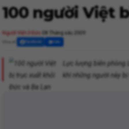
100 người Việt b
Người Việt ở Đức
08 Tháng sáu 2009
Chia sẻ:
Facebook
Zalo
Lực lượng biên phòng L
khi những người này bị 