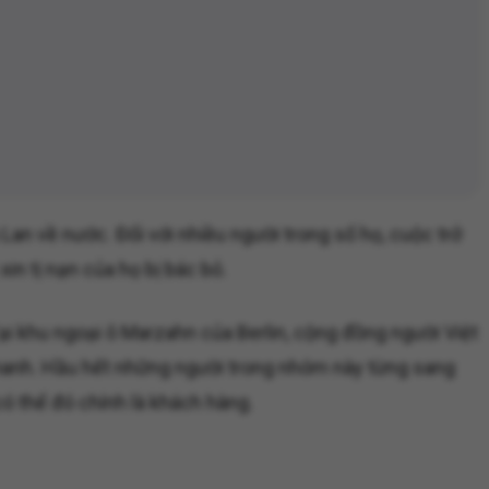
Lan về nước. Đối với nhiều người trong số họ, cuộc trở
in tị nạn của họ bị bác bỏ.
 Tại khu ngoại ô Marzahn của Berlin, cộng đồng người Việt
hanh. Hầu hết những người trong nhóm này từng sang
 có thể đó chính là khách hàng.