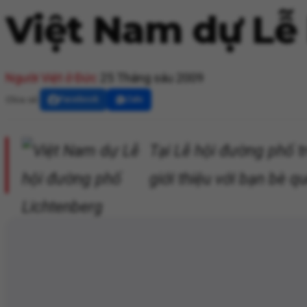
Việt Nam dự Lễ
Người Việt ở Đức
25 Tháng sáu 2009
Chia sẻ:
Facebook
Zalo
Tại Lễ hội đường phố t
giới thiệu với bạn bè 