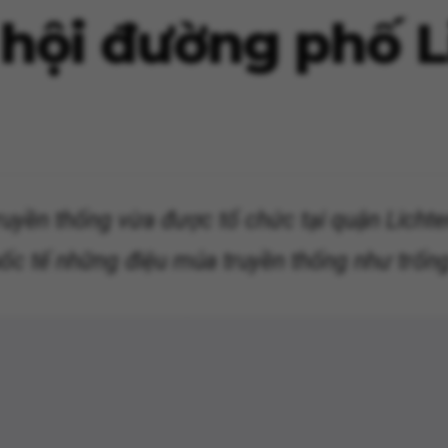
 hội đường phố 
ruyền thống vừa được tổ chức tại quận Lichte
quốc tế những điệu múa truyền thống như trống