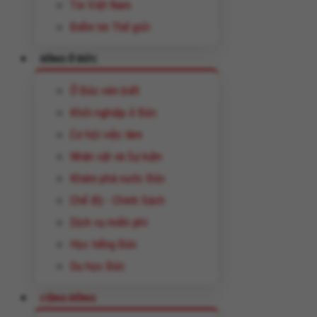
Tin Việt Nam
Điểm tin Thế giới
SỐNG Ở ĐỨC
Ở Đức nên biết
Khởi nghiệp ở Đức
Cơ hội việc làm
Nhân vật và Sự kiện
Khám phá nước Đức
Chế độ - Chính Sách
Dịch vụ miễn phí
Học tiếng Đức
Du học Đức
CỘNG ĐỒNG