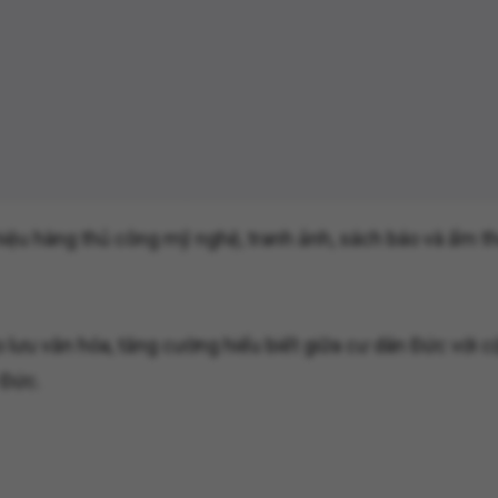
thiệu hàng thủ công mỹ nghệ, tranh ảnh, sách báo và ẩm t
lưu văn hóa, tăng cường hiểu biết giữa cư dân Đức với c
 Đức.