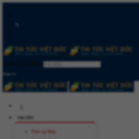
Quản lý tìm kiếm
Sign In
TIN TỨC
Thời sự Đức