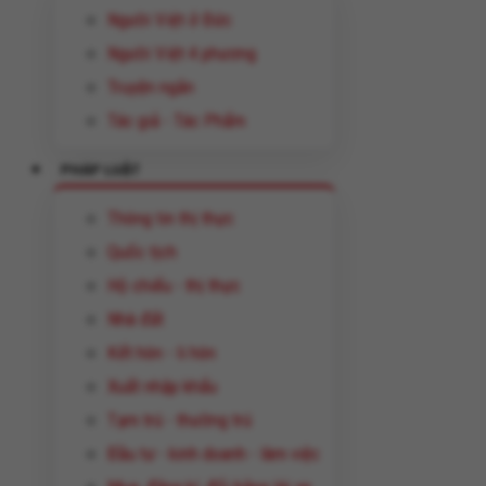
Người Việt ở Đức
Người Việt 4 phương
Truyện ngắn
Tác giả - Tác Phẩm
PHÁP LUẬT
Thông tin thị thực
Quốc tịch
Hộ chiếu - thị thực
Nhà đất
Kết hôn - li hôn
Xuất nhập khẩu
Tạm trú - thường trú
Đầu tư - kinh doanh - làm việc