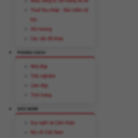
Mua, đăng kí, đổi bằng lái xe
Thuế thu nhâp - Bảo hiểm xã
hội
Hồi hương
Các vấn đề khác
PHONG CÁCH
Nhà đẹp
Trắc nghiệm
Làm đẹp
Thời trang
GÓC NHÌN
Suy nghĩ và Cảm nhận
Nói về Việt Nam