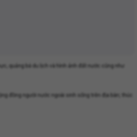
hực, quảng bá du lịch và hình ảnh đất nước cũng như
ộng đồng người nước ngoài sinh sống trên địa bàn; thúc