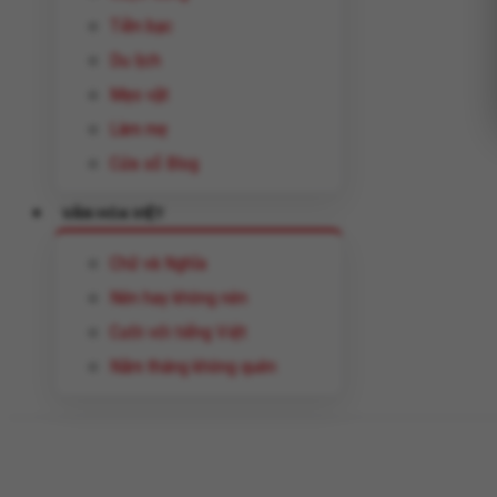
Tiền bạc
Du lịch
Mẹo vặt
Làm mẹ
Cửa sổ Blog
VĂN HÓA VIỆT
Chữ và Nghĩa
Nên hay không nên
Cười với tiếng Việt
Năm tháng không quên