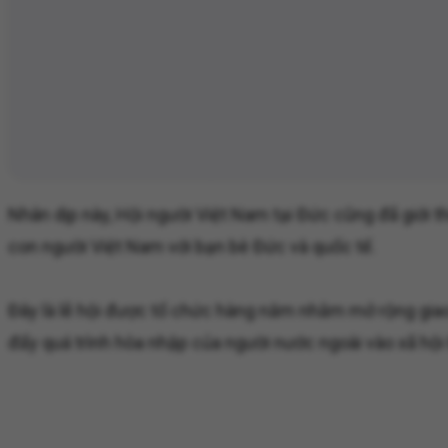
Nhân dịp này, Hội người Việt Nam tại Đức cũng đã giới 
con người Việt Nam với bạn bè Đức và quốc tế.
Đây là lễ hội được tổ chức hàng năm nhằm mở rộng giao 
đẩy quá trình hòa nhập của người nước ngoài vào xã hội