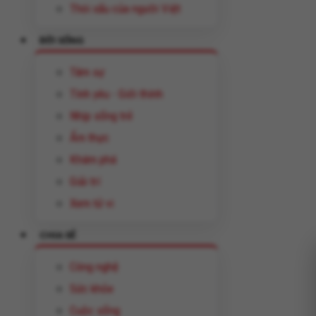
Thói xấu của người Việt
ĐỜI SỐNG
Tâm sự
Tình yêu - Giới thính
Nhịp sống trẻ
Ẩm thực
Khám phá
Giải trí
Xem tử vi
CHIA SẺ
Công nghệ
Sức khỏe
Cuộc sống