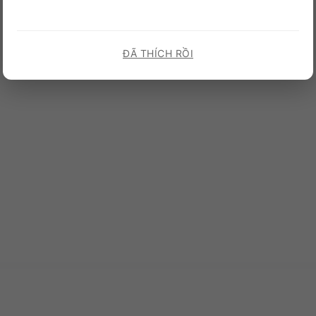
ĐÃ THÍCH RỒI