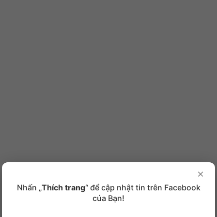
×
Nhấn „
Thích trang
“ để cập nhật tin trên Facebook
của Bạn!