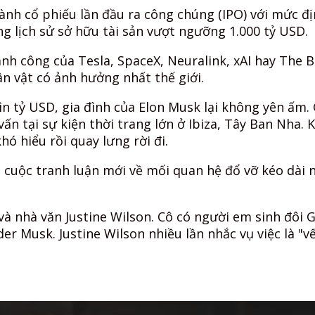
ành cổ phiếu lần đầu ra công chúng (IPO) với mức đ
ng lịch sử sở hữu tài sản vượt ngưỡng 1.000 tỷ USD.
nh công của Tesla, SpaceX, Neuralink, xAI hay The
n vật có ảnh hưởng nhất thế giới.
ìn tỷ USD, gia đình của Elon Musk lại không yên ấm. 
ấn tại sự kiện thời trang lớn ở Ibiza, Tây Ban Nha. 
hó hiểu rồi quay lưng rời đi.
 cuộc tranh luận mới về mối quan hệ đổ vỡ kéo dài n
à nhà văn Justine Wilson. Cô có người em sinh đôi Gri
r Musk. Justine Wilson nhiều lần nhắc vụ việc là "vế