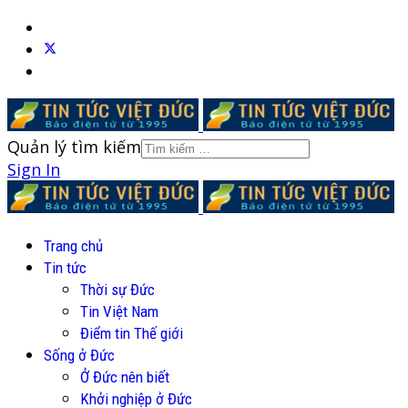
Quản lý tìm kiếm
Sign In
Trang chủ
Tin tức
Thời sự Đức
Tin Việt Nam
Điểm tin Thế giới
Sống ở Đức
Ở Đức nên biết
Khởi nghiệp ở Đức