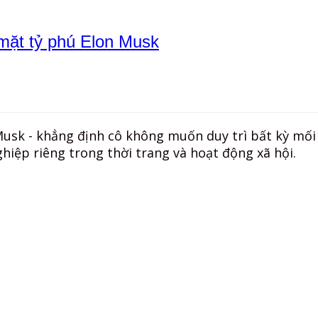
mặt tỷ phú Elon Musk
 Musk - khẳng định cô không muốn duy trì bất kỳ mối 
ghiệp riêng trong thời trang và hoạt động xã hội.
×
Nhấn „
Thích trang
“ để cập nhật tin trên Facebook
của Bạn!