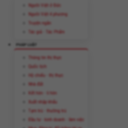
Người Việt ở Đức
Người Việt 4 phương
Truyện ngắn
Tác giả - Tác Phẩm
PHÁP LUẬT
Thông tin thị thực
Quốc tịch
Hộ chiếu - thị thực
Nhà đất
Kết hôn - li hôn
Xuất nhập khẩu
Tạm trú - thường trú
Đầu tư - kinh doanh - làm việc