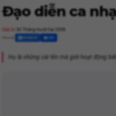
Đạo diễn ca nhạ
Giải trí
30 Tháng mười hai 2008
Chia sẻ:
Facebook
Zalo
Họ là những cái tên mà giới hoạt động biể