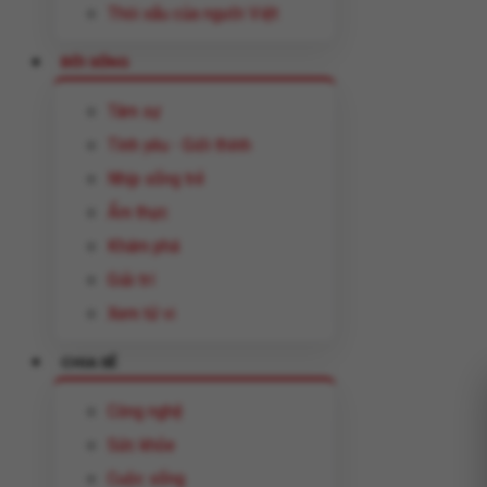
Thói xấu của người Việt
ĐỜI SỐNG
Tâm sự
Tình yêu - Giới thính
Nhịp sống trẻ
Ẩm thực
Khám phá
Giải trí
Xem tử vi
CHIA SẺ
Công nghệ
Sức khỏe
Cuộc sống