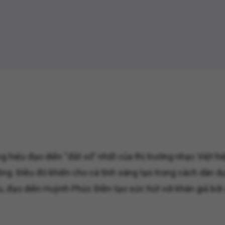
iệu đạo diễn “đắt sô” nhất của thị trường nhạc Việt hiện
iêng. Điều đó khiến cho cá tính sáng tạo trong cách dàn 
hấu, đạo diễn Huỳnh Phúc Điền tạo sức hút với khán giả b