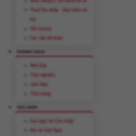
Mua, đăng kí, đổi bằng lái xe
Thuế thu nhâp - Bảo hiểm xã
hội
Hồi hương
Các vấn đề khác
PHONG CÁCH
Nhà đẹp
Trắc nghiệm
Làm đẹp
Thời trang
GÓC NHÌN
Suy nghĩ và Cảm nhận
Nói về Việt Nam