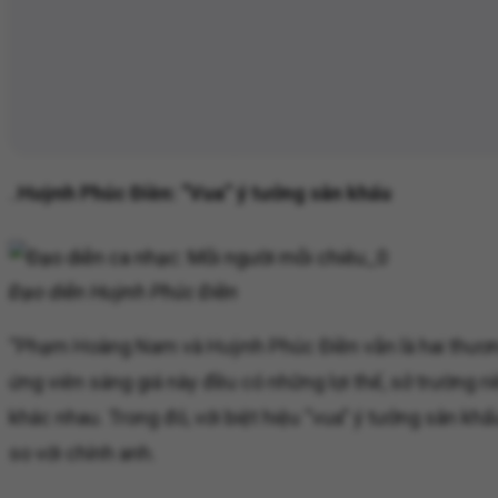
..
Huỳnh Phúc Điền: “Vua” ý tưởng sân khấu
Đạo diễn Huỳnh Phúc Điền
“Phạm Hoàng Nam và Huỳnh Phúc Điền vẫn là hai thương h
ứng viên sáng giá này đều có những lợi thế, sở trường r
khác nhau. Trong đó, với biệt hiệu “vua” ý tưởng sân k
so với chính anh.