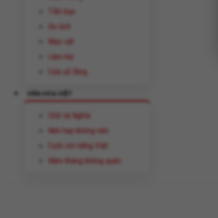
Tiền bạc
Du lịch
Mẹo vặt
Làm mẹ
Cửa sổ Blog
VĂN HÓA VIỆT
Chữ và Nghĩa
Nên hay không nên
Cười với tiếng Việt
Năm tháng không quên