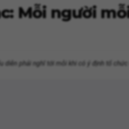
c: Mỗi người mỗi
u diễn phải nghĩ tới mỗi khi có ý định tổ chứ