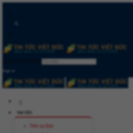
Quản lý tìm kiếm
Sign In
TIN TỨC
Thời sự Đức