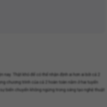
 nay. Thật khó để có thể nhận định ai hơn ai bởi cả 2
dựng chương trình của cả 2 hoàn toàn nằm ở hai tuyến
ởi sự biến chuyển không ngừng trong sáng tạo nghệ thuật