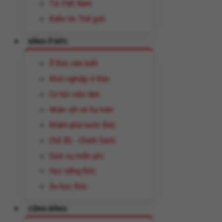
Tin Việt Nam
Điểm tin Thế giới
SỐNG Ở ĐỨC
Ở Đức nên biết
Khởi nghiệp ở Đức
Cơ hội việc làm
Nhân vật và Sự kiện
Khám phá nước Đức
Chế độ - Chính Sách
Dịch vụ miễn phí
Học tiếng Đức
Du học Đức
CỘNG ĐỒNG