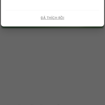
ĐÃ THÍCH RỒI