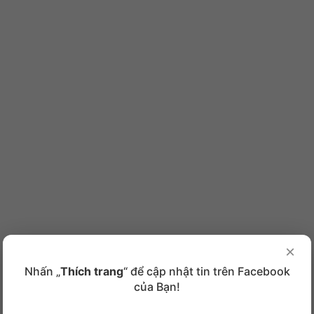
×
Nhấn „
Thích trang
“ để cập nhật tin trên Facebook
của Bạn!