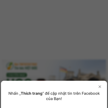
×
Nhấn „
Thích trang
“ để cập nhật tin trên Facebook
của Bạn!