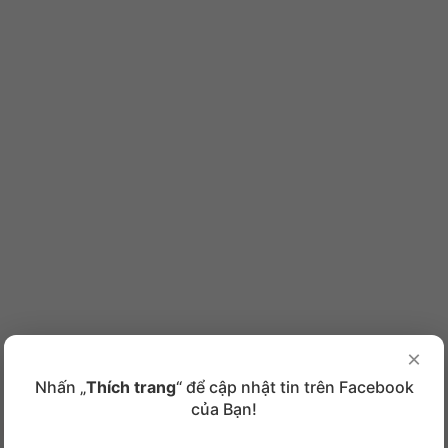
×
Nhấn „
Thích trang
“ để cập nhật tin trên Facebook
của Bạn!
Bài viết trước: Mỹ nhân Việt trải lòng về người cha -