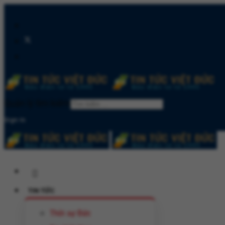
Quản lý tìm kiếm
Sign In
TIN TỨC
Thời sự Đức