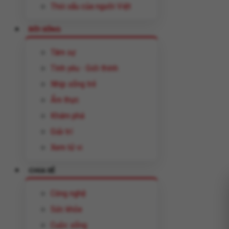
Thói xấu của người Việt
ĐỜI SỐNG
Tâm sự
Tình yêu - Giới thính
Nhịp sống trẻ
Ẩm thực
Khám phá
Giải trí
Xem tử vi
CHIA SẺ
Công nghệ
Sức khỏe
Cuộc sống