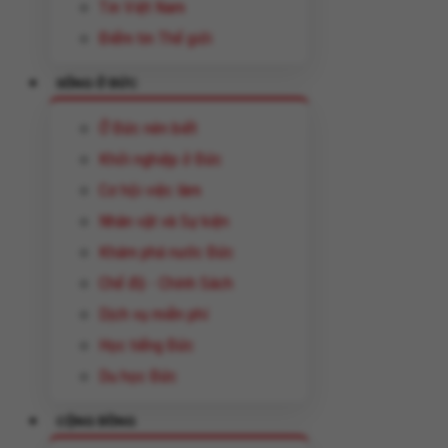
Tin Việt Nam
Điểm tin Thế giới
SỐNG Ở ĐỨC
Ở Đức nên biết
Khởi nghiệp ở Đức
Cơ hội việc làm
Nhân vật và Sự kiện
Khám phá nước Đức
Chế độ - Chính Sách
Dịch vụ miễn phí
Học tiếng Đức
Du học Đức
CỘNG ĐỒNG