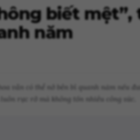
không biết mệt”,
uanh năm
oa vẫn có thể nở bền bỉ quanh năm nếu được
luôn rực rỡ mà không tốn nhiều công sức.