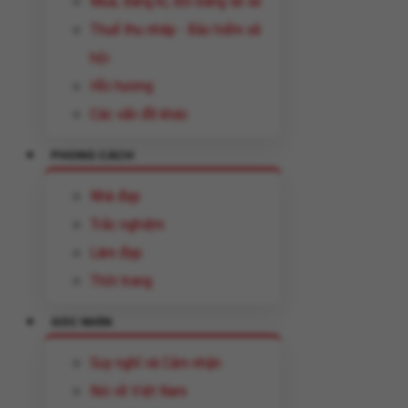
Mua, đăng kí, đổi bằng lái xe
Thuế thu nhâp - Bảo hiểm xã
hội
Hồi hương
Các vấn đề khác
PHONG CÁCH
Nhà đẹp
Trắc nghiệm
Làm đẹp
Thời trang
GÓC NHÌN
Suy nghĩ và Cảm nhận
Nói về Việt Nam