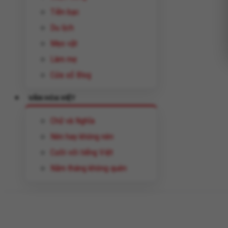
Tiền bạc
Du lịch
Mẹo vặt
Làm mẹ
Cửa sổ Blog
VĂN HÓA VIỆT
Chữ và Nghĩa
Nên hay không nên
Cười với tiếng Việt
Năm tháng không quên