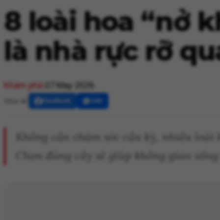
8 loài hoa “nở 
là nhà rực rỡ q
Khám phá
07 May 2026
Chia sẻ:
Facebook
Zalo
Không cần chăm sóc cầu kỳ, nhiều loài h
Chọn đúng cây sẽ giúp không gian sống 