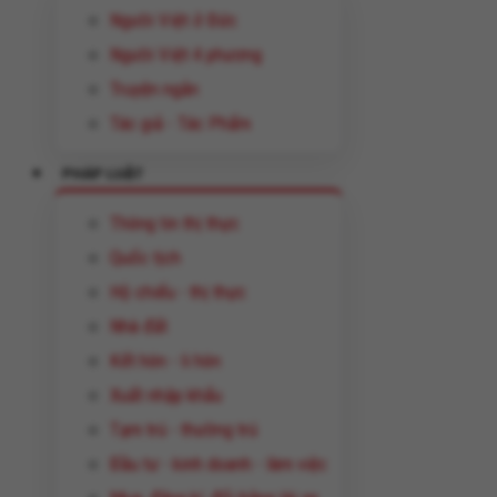
Người Việt ở Đức
Người Việt 4 phương
Truyện ngắn
Tác giả - Tác Phẩm
PHÁP LUẬT
Thông tin thị thực
Quốc tịch
Hộ chiếu - thị thực
Nhà đất
Kết hôn - li hôn
Xuất nhập khẩu
Tạm trú - thường trú
Đầu tư - kinh doanh - làm việc