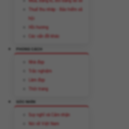
Mua, đăng kí, đổi bằng lái xe
Thuế thu nhâp - Bảo hiểm xã
hội
Hồi hương
Các vấn đề khác
PHONG CÁCH
Nhà đẹp
Trắc nghiệm
Làm đẹp
Thời trang
GÓC NHÌN
Suy nghĩ và Cảm nhận
Nói về Việt Nam