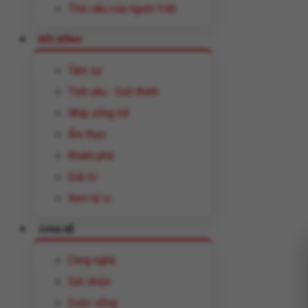
Thói xấu của người Việt
ĐỜI SỐNG
Tâm sự
Tình yêu - Giới thính
Nhịp sống trẻ
Ẩm thực
Khám phá
Giải trí
Xem tử vi
CHIA SẺ
Công nghệ
Sức khỏe
Cuộc sống