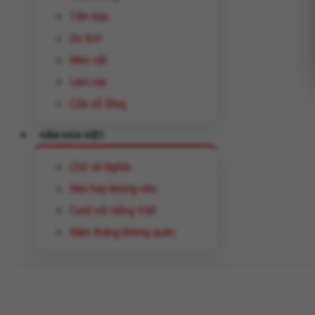
Tiền bạc
Du lịch
Mẹo vặt
Làm mẹ
Cửa sổ Blog
VĂN HÓA VIỆT
Chữ và Nghĩa
Nên hay không nên
Cười với tiếng Việt
Năm tháng không quên