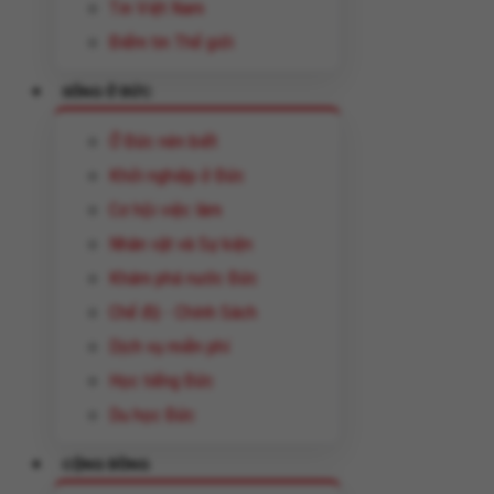
Tin Việt Nam
Điểm tin Thế giới
SỐNG Ở ĐỨC
Ở Đức nên biết
Khởi nghiệp ở Đức
Cơ hội việc làm
Nhân vật và Sự kiện
Khám phá nước Đức
Chế độ - Chính Sách
Dịch vụ miễn phí
Học tiếng Đức
Du học Đức
CỘNG ĐỒNG