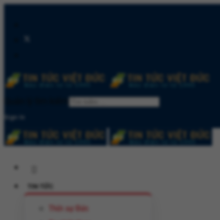
Quản lý tìm kiếm
Sign In
TIN TỨC
Thời sự Đức