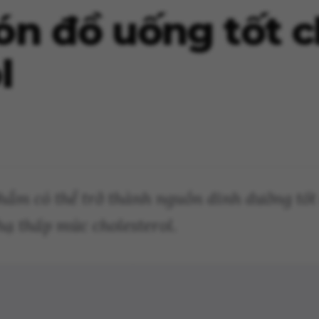
n đồ uống tốt c
l
 phẩm có thể trở thành nguồn dinh dưỡng tố
hạ thấp mức cholesterol.