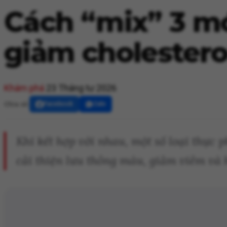
Cách “mix” 3 mó
giảm cholestero
Khám phá
23 Tháng tư 2026
Chia sẻ:
Facebook
Zalo
Khi kết hợp với nhau, một số loại thực
cải thiện lưu thông máu, giảm viêm và 