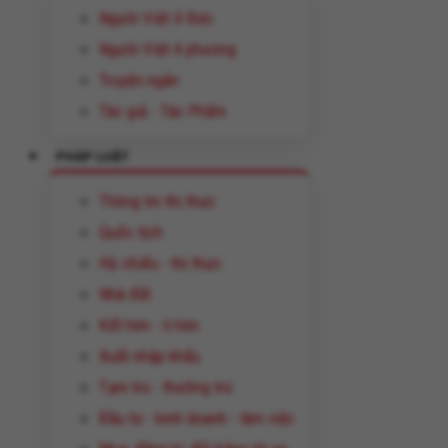
Người Việt ở Đức
Người Việt 4 phương
Truyện ngắn
Tác giả - Tác Phẩm
PHÁP LUẬT
Thông tin thị thực
Quốc tịch
Hộ chiếu - thị thực
Nhà đất
Kết hôn - li hôn
Xuất nhập khẩu
Tạm trú - thường trú
Đầu tư - kinh doanh - làm việc