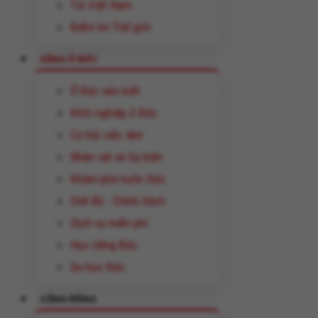
Tin Việt Nam
Điểm tin Thế giới
SỐNG Ở ĐỨC
Ở Đức nên biết
Khởi nghiệp ở Đức
Cơ hội việc làm
Nhân vật và Sự kiện
Khám phá nước Đức
Chế độ - Chính Sách
Dịch vụ miễn phí
Học tiếng Đức
Du học Đức
CỘNG ĐỒNG