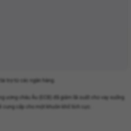
ài trợ từ các ngân hàng.
ng ương châu Âu (ECB) đã giảm lãi suất cho vay xuống
ẽ cung cấp cho một khuôn khổ tích cực.