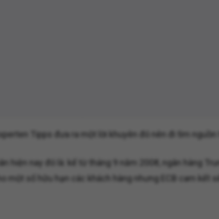
xperten Tipps đưa ra một lời khuyên đó nên đi tìm nguồn t
n hiện nay đó là: kể từ tháng 9 năm 2008, ngân hàng Tru
 cho một số hữu hạn các khách hàng nhưng ECB cam kết s