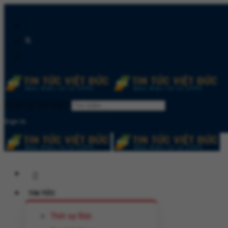
Quản lý tìm kiếm
Sign In
TIN TỨC
Thời sự Đức