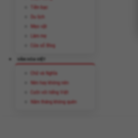
Tiền bạc
Du lịch
Mẹo vặt
Làm mẹ
Cửa sổ Blog
VĂN HÓA VIỆT
Chữ và Nghĩa
Nên hay không nên
Cười với tiếng Việt
Năm tháng không quên