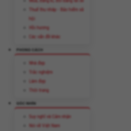
Mua, đăng kí, đổi bằng lái xe
Thuế thu nhâp - Bảo hiểm xã
hội
Hồi hương
Các vấn đề khác
PHONG CÁCH
Nhà đẹp
Trắc nghiệm
Làm đẹp
Thời trang
GÓC NHÌN
Suy nghĩ và Cảm nhận
Nói về Việt Nam