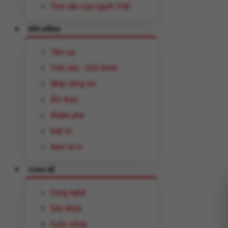
Thói xấu của người Việt
ĐỜI SỐNG
Tâm sự
Tình yêu - Giới thính
Nhịp sống trẻ
Ẩm thực
Khám phá
Giải trí
Xem tử vi
CHIA SẺ
Công nghệ
Sức khỏe
Cuộc sống