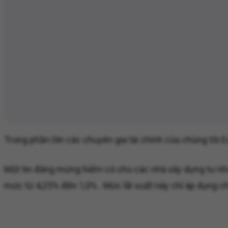
Trong phần lớn các chuyên gia tài chính của chúng tôi E
Một tin đáng mừng hiếm có cho các nhà xây dựng tư nhâ
mức từ 4,25% đến 1,0% . Mức lãi suất này chỉ áp dụng