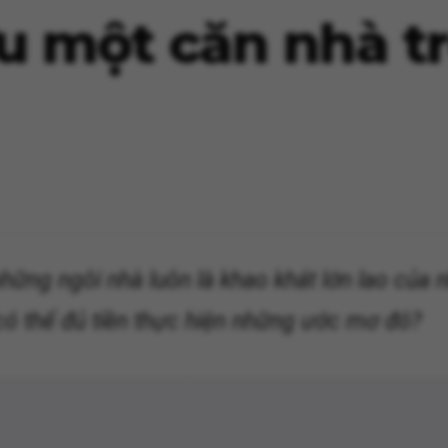
ữu một căn nhà t
ững ngôi nhà luôn là khao khát lớn lao của 
có thể đủ tiền thực hiện những ước mơ đó?