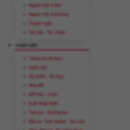
Người Việt ở Đức
Người Việt 4 phương
Truyện ngắn
Tác giả - Tác Phẩm
PHÁP LUẬT
Thông tin thị thực
Quốc tịch
Hộ chiếu - thị thực
Nhà đất
Kết hôn - li hôn
Xuất nhập khẩu
Tạm trú - thường trú
Đầu tư - kinh doanh - làm việc