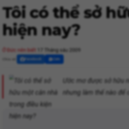
Tôi có thể sở h
hiện nay?
Ở Đức nên biết
17 Tháng sáu 2009
Chia sẻ:
Facebook
Zalo
Ước mơ được sở hữu nh
nhưng làm thế nào để 