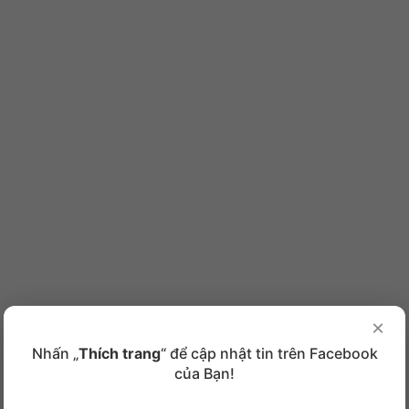
×
Nhấn „
Thích trang
“ để cập nhật tin trên Facebook
của Bạn!