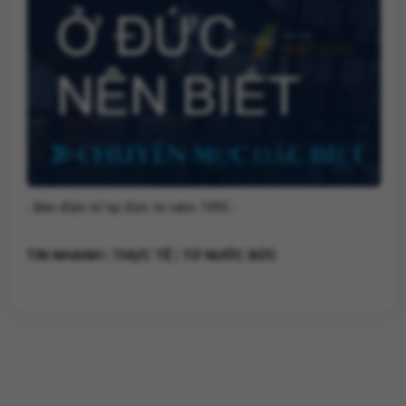
- Báo điện tử tại Đức từ năm 1995 -
TIN NHANH | THỰC TẾ | TỪ NƯỚC ĐỨC