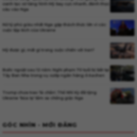
oanh tạc cơ tàng hình Mỹ bay cực nhanh, đánh thọc
sâu vào Nga
Nữ tỷ phú giàu nhất Nga gặp thách thức lớn vì các
cuộc tập kích của Ukraine
Mỹ được gì, mất gì trong cuộc chiến với Iran?
Bước ngoặt sau 12 năm: Nghi phạm 70 tuổi bị bắt tại
Tây Ban Nha trong vụ cướp ngân hàng ở Aachen
Trump chưa trao 'lá chắn', Thổ Nhĩ Kỳ đã tặng
Ukraine 'búa tạ' tầm xa chống giặc Nga
GÓC NHÌN - MỚI ĐĂNG