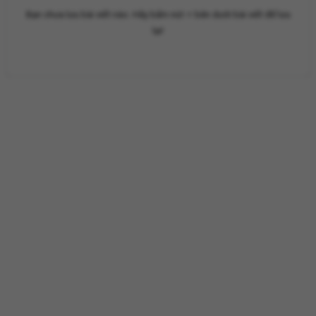
Bạn chưa lưu bài viết nào. Hãy bấm nút ⭐ bên dưới bài viết để lưu
lại!