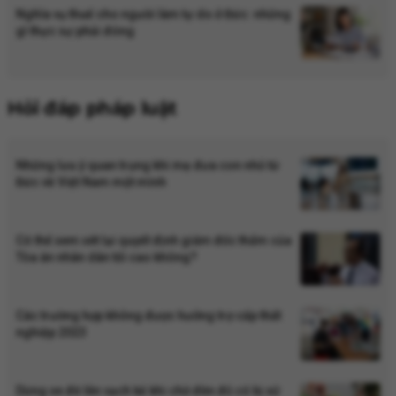
Nghĩa vụ thuế cho người làm tự do ở Đức: những
gì thực sự phải đóng
Hỏi đáp pháp luật
Những lưu ý quan trọng khi mẹ đưa con nhỏ từ
Đức về Việt Nam một mình
Có thể xem xét lại quyết định giám đốc thẩm của
Tòa án nhân dân tối cao không?
Các trường hợp không được hưởng trợ cấp thất
nghiệp 2023
Dừng xe đè lên vạch kẻ khi chờ đèn đỏ có bị xử