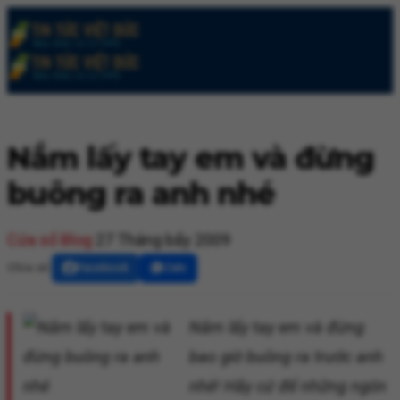
Nắm lấy tay em và đừng
buông ra anh nhé
Cửa sổ Blog
27 Tháng bẩy 2009
Chia sẻ:
Facebook
Zalo
Nắm lấy tay em và đừng
bao giờ buông ra trước anh
nhé! Hãy cứ để những ngón