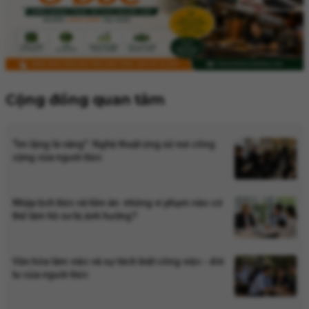
Cộng đồng quan tâm
"Im lặng là vàng": Nghệ thuật ứng xử nơi công
cộng của người Đức
Nhập tịch Đức và tiền án: những vi phạm nào có
thể làm hồ sơ bị ảnh hưởng?
Văn hóa làm việc và sự tách biệt công việc - đời
tư của người Đức