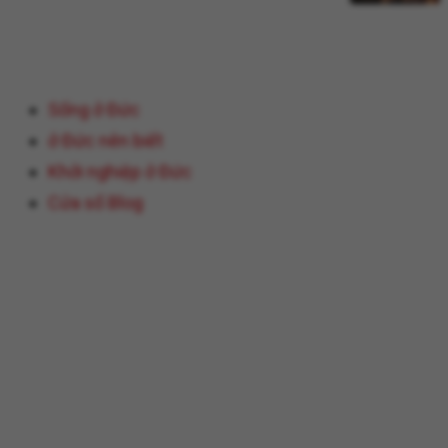
Sống ở Đức
ở Đức nên biết
Khởi nghiệp ở Đức
Cửa sổ Blog