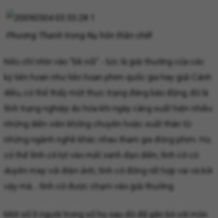
Phương Thanh trong Nụ hôn thần chết
Nếu chỉ nhìn vào "bề nổi" - tức là giải thưởng của các
kỳ liên hoan như liên hoan phim quốc gia hay giải Cánh
diều, có thể thấy một thực trạng đáng báo động, đó là
tình trạng nghiệp dư hóa khi ngày càng xuất hiện nhiều
những diễn viên không chuyên hoặc xuất thân từ
những ngành nghề khác nhau tham gia đóng phim. Họ
có thể tình cờ lọt vào mắt xanh đạo diễn, tình cờ có
duyên may với điện ảnh, tình cờ đóng rất hợp vai và bởi
vậy mà... tình cờ được chạm vào giải thưởng.
Một số ít người trong số họ sau đó đã gắn bó với môn