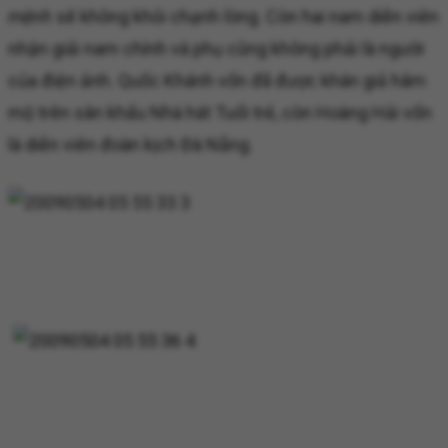
mệnh
sẽ không khỏi chạnh lòng. Còn hai nam diễn viên
nhận giải nam chính và phụ cũng không phải là người
của điện ảnh. Quốc Khánh vốn đã được khán giả hâm
mộ trên sân khấu Nhà hát Tuổi trẻ, còn Hoàng Hải vốn
là diễn viên đoàn kịch Đà Nẵng.