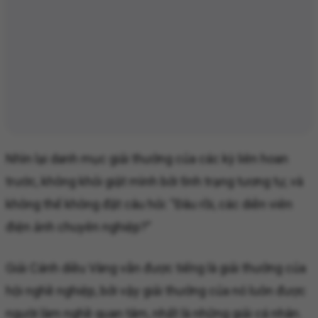
Nhìn lại danh mục giải thưởng của các kỳ liên hoan
trước, không khỏi giật mình bởi tình trạng tương tự, và
không thể không đặt câu hỏi: "Đâu rồi, các diễn viên
điện ảnh chuyên nghiệp?"
Giải Cánh diều Vàng vẫn được tiếng là giải thưởng của
hội nghề nghiệp, bởi vậy giải thưởng của nó luôn được
người làm nghề quan tâm, nhất là những giải cá nhân.