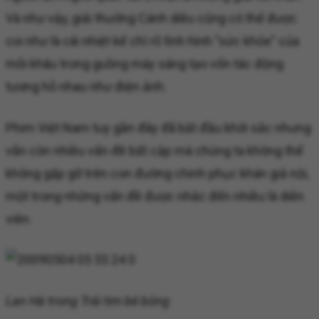
Và như vậy, giải thưởng Cánh diều cũng có thể được
coi như là cái nhiệt kế chỉ rõ tình hình "sức khỏe" của
mỗi khâu trong guồng máy sáng tạo vốn tác động
tương hỗ nhau như điện ảnh.
Phim Việt Nam tuy gần đây đã bắt đầu khởi sắc nhưng
vẫn còn nhiều vấn đề bất cập mà chúng ta không thể
không gặp gỡ trên con đường chinh phục khán giả nội,
một trong những vấn đề được nhắc đến nhiều là diễn
viên.
Lan Hà trong Trái tim bé bỏng