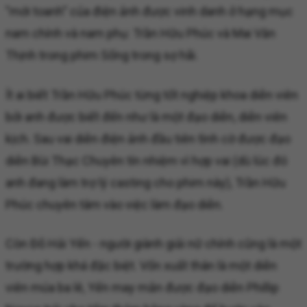
"mới toanh" của điện ảnh được vinh danh ở hạng mục
nam chính và nam phụ: Trần Hữu Phúc và Mai Văn
Thịnh trong phim Sống trong sợ hãi.
Ít ai biết Trần Hữu Phúc từng tốt nghiệp khoa diễn viên
bởi anh được biết đến như là một đạo diễn, diễn viên
kịch. Sau vai diễn điện ảnh đầu tiên tình cờ được đạo
diễn Bùi Thạc Chuyên tín nhiệm vì hợp vai (dù lúc đó
anh đang làm trợ lý casting cho phim này), Trần Hữu
Phúc chuyên tâm vào việc làm đạo diễn.
Còn Đỗ Hải Yến - người giành giải nữ chính cũng là một
trường hợp khá đặc biệt. Vốn xuất thân là một diễn
viên múa ba lê, Yến may mắn được đạo diễn Phillip