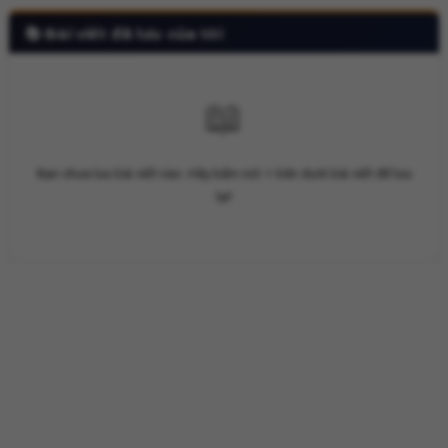
📚 Bài viết đã lưu của tôi
📖
Bạn chưa lưu bài viết nào. Hãy bấm nút ⭐ bên dưới bài viết để lưu
lại!