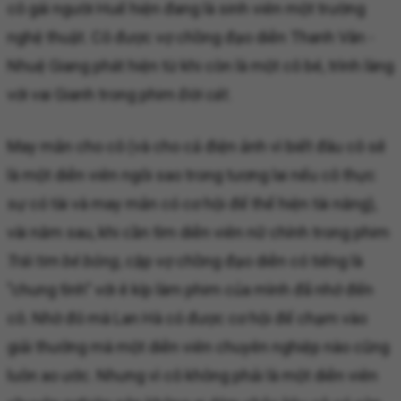
cô gái người Huế hiện đang là sinh viên một trường
nghệ thuật. Cô được vợ chồng đạo diễn Thanh Vân -
Nhuệ Giang phát hiện từ khi còn là một cô bé, trình làng
với vai Gianh trong phim
Đời cát.
May mắn cho cô (và cho cả điện ảnh vì biết đâu cô sẽ
là một diễn viên ngôi sao trong tương lai nếu cô thực
sự có tài và may mắn có cơ hội để thể hiện tài năng),
vài năm sau, khi cần tìm diễn viên nữ chính trong phim
Trái tim bé bỏng
, cặp vợ chồng đạo diễn có tiếng là
"chung tình" với ê kíp làm phim của mình đã nhớ đến
cô. Nhờ đó mà Lan Hà có được cơ hội để chạm vào
giải thưởng mà một diễn viên chuyên nghiệp nào cũng
luôn ao ước. Nhưng vì cô không phải là một diễn viên