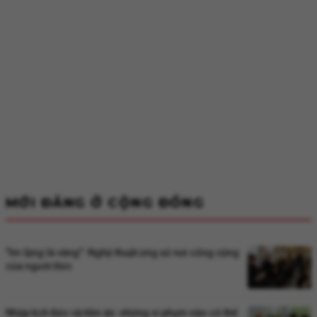
MỚI ĐĂNG Ở CỘNG ĐỒNG
"Im lặng là vàng": Nghệ thuật ứng xử nơi công cộng
của người Đức
Nhập tịch Đức và tiền án: những vi phạm nào có thể