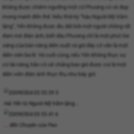
không được chiêm ngưỡng một cô Phượng có vẻ đẹp
mong manh đến thế. Nếu thời kỳ "hậu Người Mỹ trầm
lặng", Yến không được dìu dắt bởi một người chồng rất
đam mê điện ảnh, biết đâu Phương chỉ là một phút lóe
sáng của bản năng diễn xuất và giờ đây cô vẫn là một
diễn viên ba lê. Và cuối cùng, nếu Yến không thực sự
có tài năng, hẳn cô sẽ chẳng bao giờ được coi là một
diễn viên điện ảnh thực thụ như bây giờ.
Hải Yến từ Người Mỹ trầm lặng...
... đến Chuyện của Pao