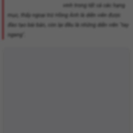
vinh trong tất cả các hạng
mục, thấy ngoại trừ Hồng Ánh là diễn viên được
đào tạo bài bản, còn lại đều là những diễn viên "tay
ngang".