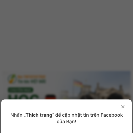
×
Nhấn „
Thích trang
“ để cập nhật tin trên Facebook
của Bạn!