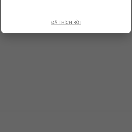
ĐÃ THÍCH RỒI