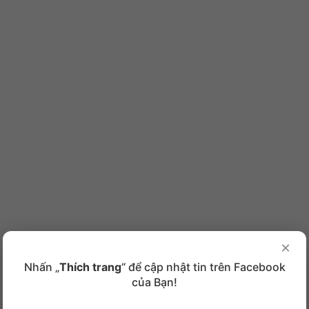
×
Nhấn „
Thích trang
“ để cập nhật tin trên Facebook
của Bạn!