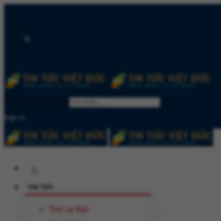
Quản lý tìm kiếm
Sign In
TIN TỨC
Thời sự Đức