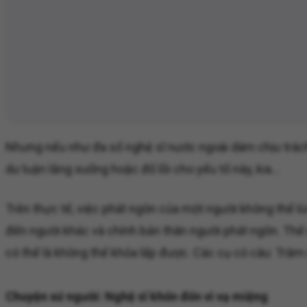
Nhưng nếu như đa số nghệ sĩ nước ngoài dám chịu trách n
dư luận lắng xuống hoặc đổ lỗi cho yếu tố này, kia...
Trên thực tế, việc phát ngôn của một người không thể lú
đến người khác và chính bản thân người phát ngôn. Thế nh
có thể là không thể khỏa lấp được. Các cụ có câu: Trăm
Chuyện xứ người: Nghệ sĩ khốn đốn vì vạ miệng