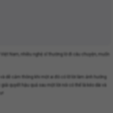
ở Việt Nam, nhiều nghệ sĩ thường lờ đi câu chuyện, muốn
 và dễ cảm thông khi một ai đó có lỡ lời làm ảnh hưởng
giải quyết hậu quả sau một lời nói có thể là kéo dài và
ơ!