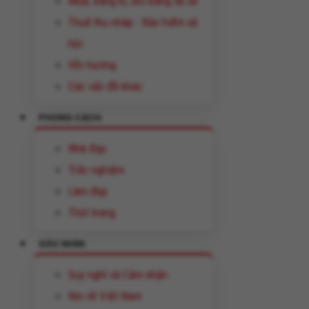
Mua, đăng kí, đổi bằng lái xe
Thuế thu nhâp - Bảo hiểm xã
hội
Hồi hương
Các vấn đề khác
PHONG CÁCH
Nhà đẹp
Trắc nghiệm
Làm đẹp
Thời trang
GÓC NHÌN
Suy nghĩ và Cảm nhận
Nói về Việt Nam