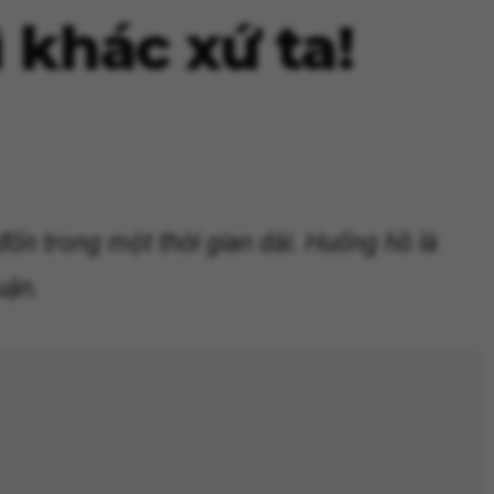
 khác xứ ta!
ốn trong một thời gian dài. Huống hồ là
uận.