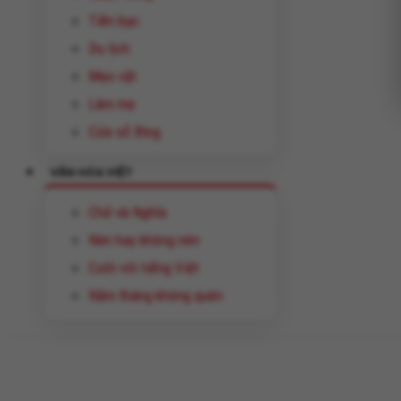
Tiền bạc
Du lịch
Mẹo vặt
Làm mẹ
Cửa sổ Blog
VĂN HÓA VIỆT
Chữ và Nghĩa
Nên hay không nên
Cười với tiếng Việt
Năm tháng không quên