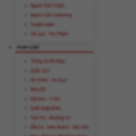
Người Việt ở Đức
Người Việt 4 phương
Truyện ngắn
Tác giả - Tác Phẩm
PHÁP LUẬT
Thông tin thị thực
Quốc tịch
Hộ chiếu - thị thực
Nhà đất
Kết hôn - li hôn
Xuất nhập khẩu
Tạm trú - thường trú
Đầu tư - kinh doanh - làm việc