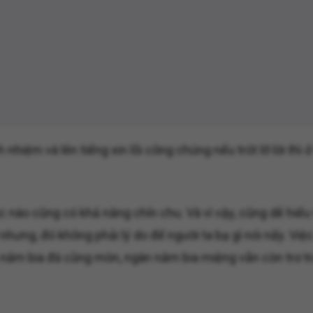
hiệm và lên tiếng xin lỗi công chúng nếu trót lỡ lời thì 
c nào cũng có khả năng chỉn chu. Và vì vậy, cũng dễ hiểu
ưng, đó không phải lý do để người ta bạ gì nói nấy. Việc 
 năm bia đá cũng mòn, ngàn năm bia miệng vẫn còn trơ tr