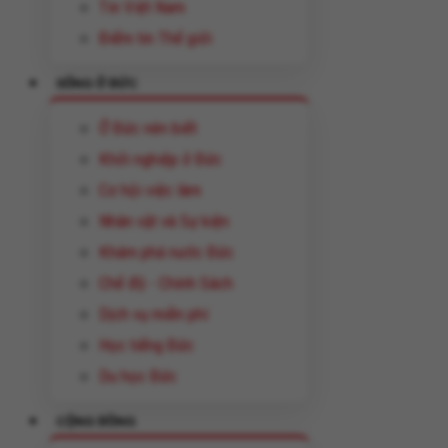
Tin Việt Nam
Điểm tin Thế giới
SỐNG Ở ĐỨC
Ở Đức nên biết
Khởi nghiệp ở Đức
Cơ hội việc làm
Nhân vật và Sự kiện
Khám phá nước Đức
Chế độ - Chính Sách
Dịch vụ miễn phí
Học tiếng Đức
Du học Đức
CỘNG ĐỒNG