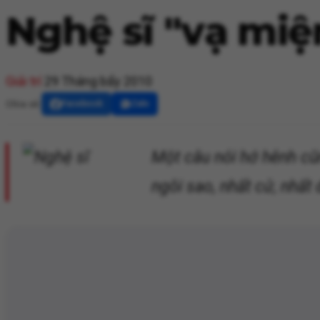
Nghệ sĩ "vạ miện
Giải trí
29 Tháng bẩy 2010
Chia sẻ:
Facebook
Zalo
Một câu nói hớ hênh cũ
ngôi sao, nhất cử, nhất