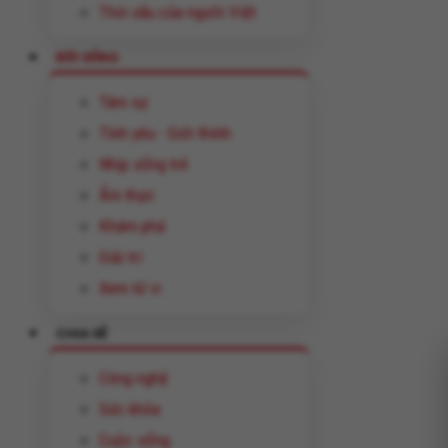
Thói xấu của người Việt
ĐỜI SỐNG
Tâm sự
Tình yêu - Giới thính
Nhịp sống trẻ
Ẩm thực
Khám phá
Giải trí
Xem tử vi
CHIA SẺ
Công nghệ
Sức khỏe
Cuộc sống