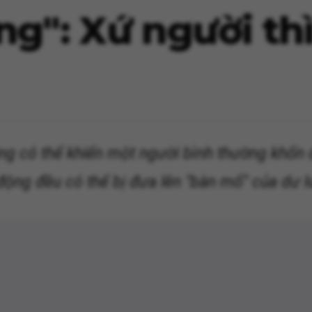
g": Xứ người thì
ng có thể khiến một người bình thường khốn đ
 động đều có thể bị đưa lên "bàn mổ" của dư l